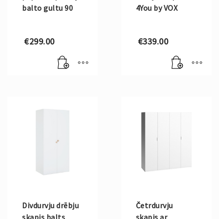
balto gultu 90
4You by VOX
€
299.00
€
339.00
Divdurvju drēbju
Četrdurvju
skapis balts
skapis ar