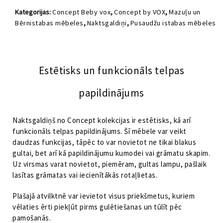
VOX
Kategorijas:
Concept Beby vox
,
Concept by VOX
,
Mazuļu un
daudzums
Bērnistabas mēbeles
,
Naktsgaldiņi
,
Pusaudžu istabas mēbeles
Estētisks un funkcionāls telpas
papildinājums
Naktsgaldiņš no Concept kolekcijas ir estētisks, kā arī
funkcionāls telpas papildinājums. Šī mēbele var veikt
daudzas funkcijas, tāpēc to var novietot ne tikai blakus
gultai, bet arī kā papildinājumu kumodei vai grāmatu skapim.
Uz virsmas varat novietot, piemēram, gultas lampu, pašlaik
lasītas grāmatas vai iecienītākās rotaļlietas.
Plašajā atvilktnē var ievietot visus priekšmetus, kuriem
vēlaties ērti piekļūt pirms gulētiešanas un tūlīt pēc
pamošanās.