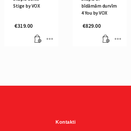
Stige by VOX
bīdāmām durvīm
4 You by VOX
€
319.00
€
829.00
Kontakti