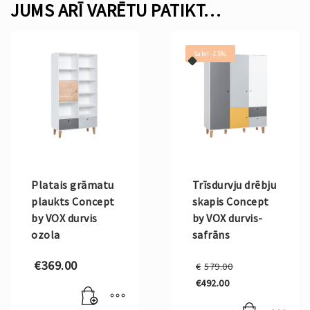
JUMS ARĪ VARĒTU PATIKT…
Sale! -15%
Platais grāmatu
Trīsdurvju drēbju
plaukts Concept
skapis Concept
by VOX durvis
by VOX durvis-
ozola
safrāns
Original
€
369.00
€
579.00
price
€
492.00
was:
Current
€579.00.
price