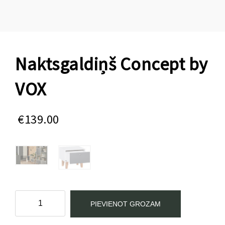
Naktsgaldiņš Concept by
VOX
€
139.00
Naktsgaldiņš
PIEVIENOT GROZAM
Concept
by