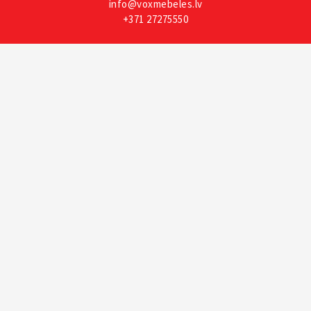
info@voxmebeles.lv
+371 27275550
_
Privātuma
politika
Kontakti
Par mums
Rekvizīti
PARKETS Jelgavas individuālais būvniecības un kokapstrādes
uzņēmums
Reģ. Nr. LV48502004158
AS SWEDBANK
SWIFT/BIC: HABALV22
IBAN: LV59HABA0551053365445
Seko mums