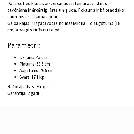
Pateicoties klusās aizvēršanas sistēmai atvilktnes
atvēršana ir ārkārtīgi ērta un gluda. Rokturis ir kā praktisks
caurums ar silikona apdari.
Galda kājas ir izgatavotas no masīvkoka. To augstums (18
cm) atvieglo tīrīšanu telpā.
Parametri:
Dziļums: 45.0 cm
Platums: 53.5 cm
Augstums: 46.5 cm
Svars: 17.1 kg
Ražotājvalsts: Eiropa
Garantija: 2 gadi