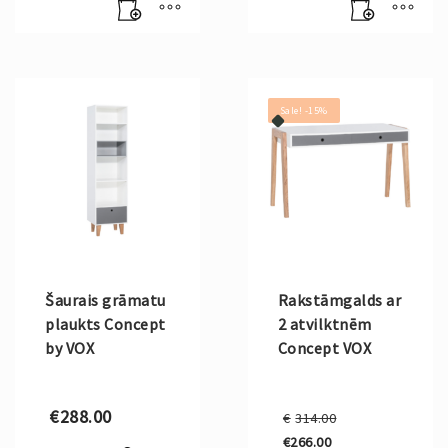
Sale! -15%
Šaurais grāmatu
Rakstāmgalds ar
plaukts Concept
2 atvilktnēm
by VOX
Concept VOX
Original
€
288.00
€
314.00
price
€
266.00