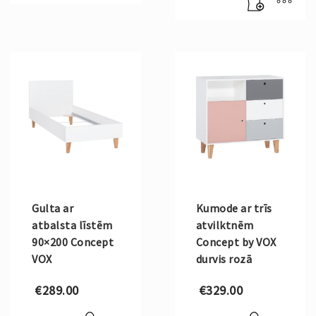
is:
€492.00.
Gulta ar
Kumode ar trīs
atbalsta līstēm
atvilktnēm
90×200 Concept
Concept by VOX
VOX
durvis rozā
€
289.00
€
329.00