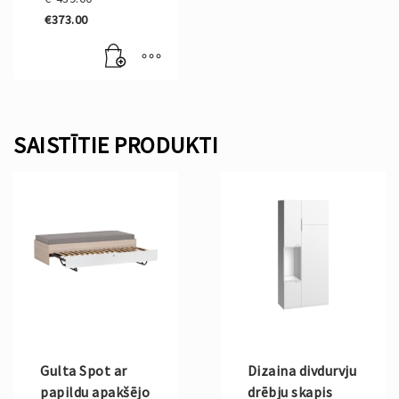
price
€
373.00
was:
Current
€439.00.
price
is:
€373.00.
SAISTĪTIE PRODUKTI
Gulta Spot ar
Dizaina divdurvju
papildu apakšējo
drēbju skapis