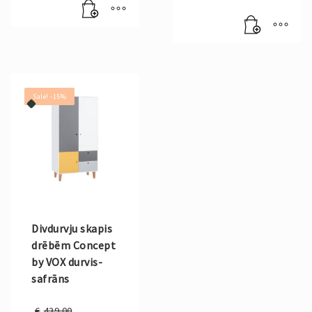
was:
Current
€314.00.
price
is:
€266.00.
Sale! -15%
Divdurvju skapis
drēbēm Concept
by VOX durvis-
safrāns
Original
€
439.00