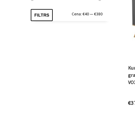
Min.
Maks.
Cena:
€40
—
€380
FILTRS
cena
cena
Kum
gra
VO
€
3