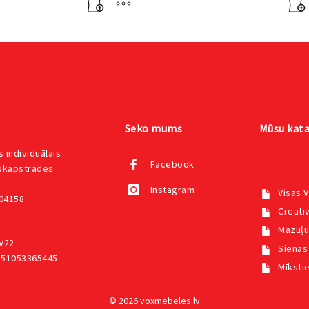
€369.00.
€332.00.
€369.00.
€332.00.
Seko mums
Mūsu kata
 individuālais
Facebook
kokapstrādes
Instagram
Visas 
004158
Creativ
Mazuļu
V22
Sienas
551053365445
Mīksti
© 2026 voxmebeles.lv