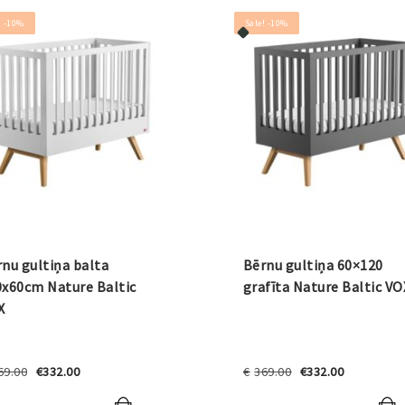
! -10%
Sale! -10%
nu gultiņa balta
Bērnu gultiņa 60×120
0x60cm Nature Baltic
grafīta Nature Baltic VO
X
Original
Current
Original
Current
69.00
€
332.00
€
369.00
€
332.00
price
price
price
price
was:
is:
was:
is: