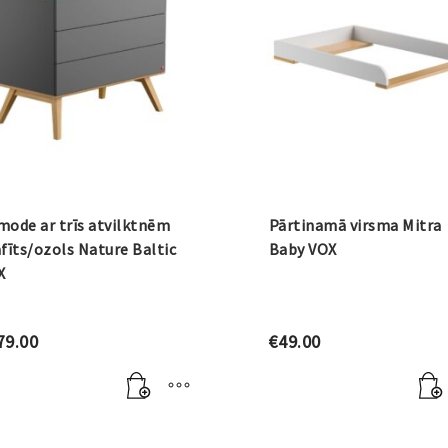
ode ar trīs atvilktnēm
Pārtinamā virsma Mitra
fīts/ozols Nature Baltic
Baby VOX
X
79.00
€
49.00