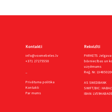
Kontakti
Rekvizīti
info@voxmebeles.lv
PARKETS Jelgavas
+371 27275550
būvniecības un 
uzņēmums
_
Reģ. Nr. LV48502
Privātuma
politika
AS SWEDBANK
Kontakti
SWIFT/BIC: HABAL
Par mums
IBAN: LV59HABA0