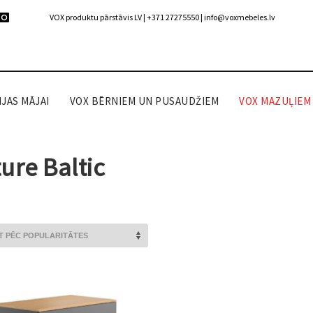
VOX produktu pārstāvis LV | +371 27275550 |
info@voxmebeles.lv
JAS MĀJAI
VOX BĒRNIEM UN PUSAUDŽIEM
VOX MAZUĻIEM
ure Baltic