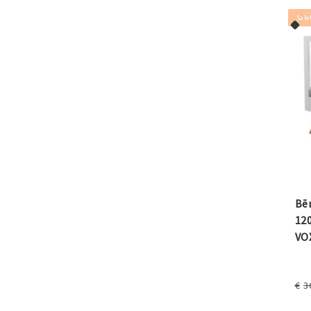
Sale
Bēr
12
VO
€
3