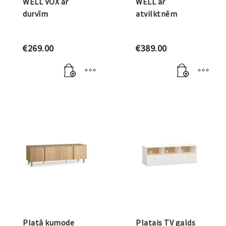
WELL VOX ar
WELL ar
durvīm
atvilktnēm
€
269.00
€
389.00
Platā kumode
Platais TV galds