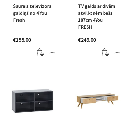
Šaurais televizora
TV galds ar divām
galdiņš no 4 You
atvilktnēm bešs
Fresh
187cm 4You
FRESH
€
155.00
€
249.00