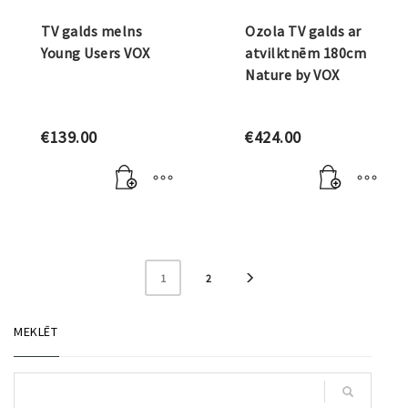
TV galds melns
Ozola TV galds ar
Young Users VOX
atvilktnēm 180cm
Nature by VOX
€
139.00
€
424.00
1
2
MEKLĒT