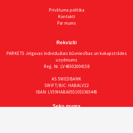
Privātuma
politika
Kontakti
Par mums
Rekvizīti
PARKETS Jelgavas individuālais būvniecības un kokapstrādes
uzņēmums
Reģ. Nr. LV48502004158
AS SWEDBANK
SWIFT/BIC: HABALV22
IBAN: LV59HABA0551053365445
Seko mums
Facebook
Instagram