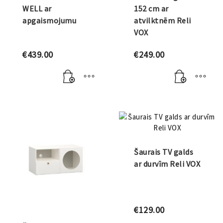
WELL ar
152 cm ar
apgaismojumu
atvilktnēm Reli
VOX
€
439.00
€
249.00
Šaurais TV galds
ar durvīm Reli VOX
€
129.00