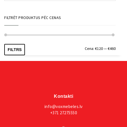
FILTRĒT PRODUKTUS PĒC CENAS
Min.
Maks.
Cena:
€120
—
€460
FILTRS
cena
cena
Kontakti
info@voxmebeles.lv
+371 27275550
_