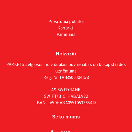
_
Privātuma
politika
Kontakti
Par mums
Rekvizīti
PARKETS Jelgavas individuālais būvniecības un kokapstrādes
uzņēmums
Reģ. Nr. LV48502004158
AS SWEDBANK
SWIFT/BIC: HABALV22
IBAN: LV59HABA0551053365445
Seko mums