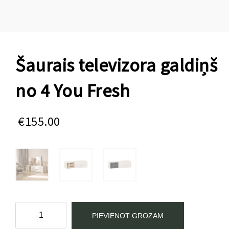
Šaurais televizora galdiņš
no 4 You Fresh
€
155.00
Šaurais
PIEVIENOT GROZAM
televizora