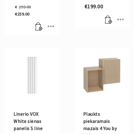
Original
€
199.00
€
299.00
price
€
259.00
was:
Current
€299.00.
price
is:
€259.00.
Linerio VOX
Plaukts
White sienas
piekaramais
panelis S line
mazais 4 You by