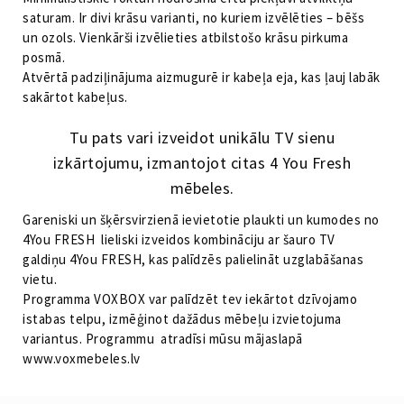
saturam. Ir divi krāsu varianti, no kuriem izvēlēties – bēšs
un ozols. Vienkārši izvēlieties atbilstošo krāsu pirkuma
posmā.
Atvērtā padziļinājuma aizmugurē ir kabeļa eja, kas ļauj labāk
sakārtot kabeļus.
Tu pats vari izveidot unikālu TV sienu
izkārtojumu, izmantojot citas 4 You Fresh
mēbeles.
Gareniski un šķērsvirzienā ievietotie plaukti un kumodes no
4You FRESH lieliski izveidos kombināciju ar šauro TV
galdiņu 4You FRESH, kas palīdzēs palielināt uzglabāšanas
vietu.
Programma VOXBOX var palīdzēt tev iekārtot dzīvojamo
istabas telpu, izmēģinot dažādus mēbeļu izvietojuma
variantus. Programmu atradīsi mūsu mājaslapā
www.voxmebeles.lv