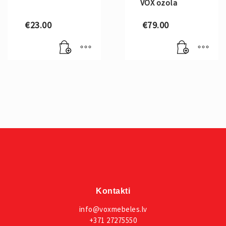
VOX ozola
€
23.00
€
79.00
Kontakti
info@voxmebeles.lv
+371 27275550