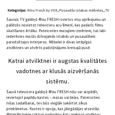
galdiņš
no
Kategorijas:
4You Fresh by VOX
,
Pusaudžu istabas mēbeles
,
TV
4
galdi
,
Viesistabas mēbeles
You
Šaurais TV galdiņš 4You FRESH izvietos visu aprīkojumu un
Fresh
palīdzēs novietot televizoru acu līmenī, kas padarīs filmu
daudzums
skatīšanos ērtāku. Pateicoties mazajiem izmēriem, tas labi
iederēsies mazās dzīvojamās istabās un pusaudžiem
paredzētajos interjeros. Mēbelei ir divas ietilpīgas
atvilktnes un atvērts padziļinājums kreisajā pusē.
Katrai atvilktnei ir augstas kvalitātes
vadotnes ar klusās aizvēršanās
sistēmu.
Šaurā televizora galdiņā 4You FRESH nišu var aizpildīt,
ievietojot papildu kastes – mazas vai lielas. Pateicoties
nišas sadalīšanai, tev būs vieglāk sakārtot sīkus
priekšmetus. Kastes ir opcija, kas jāiegādājas atsevišķi.
Minimālistiskie rokturi nodrošina ērtu piekļuvi atvilktņu