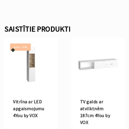
SAISTĪTIE PRODUKTI
Sale! -13%
Vitrīna ar LED
TV galds ar
apgaismojumu
atvilktnēm
4You by VOX
187cm 4You by
VOX