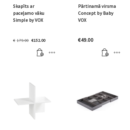
Skapīts ar
Pārtinamā virsma
paceļamo vāku
Concept by Baby
Simple by VOX
VOX
Original
Current
€
49.00
€
179.00
€
152.00
price
price
was:
is:
€179.00.
€152.00.