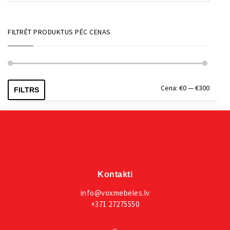
FILTRĒT PRODUKTUS PĒC CENAS
Min.
Maks.
Cena:
€0
—
€300
FILTRS
cena
cena
Kontakti
info@voxmebeles.lv
+371 27275550
_