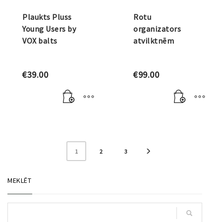
Plaukts Pluss
Rotu
Young Users by
organizators
VOX balts
atvilktnēm
€
39.00
€
99.00
1
2
3
MEKLĒT