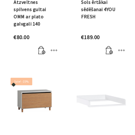
Atzveltnes
Sols ērtākai
spilvens gultai
sēdēšanai 4YOU
OMM ar plato
FRESH
galvgali 140
€
80.00
€
189.00
Sale! -15%