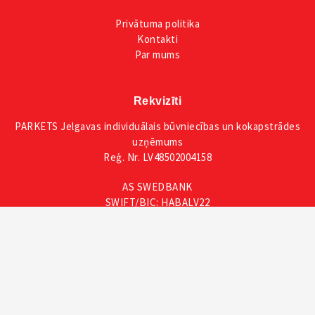
Privātuma
politika
Kontakti
Par mums
Rekvizīti
PARKETS Jelgavas individuālais būvniecības un kokapstrādes
uzņēmums
Reģ. Nr. LV48502004158
AS SWEDBANK
SWIFT/BIC: HABALV22
IBAN: LV59HABA0551053365445
Seko mums
Facebook
Instagram