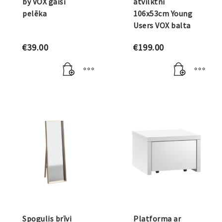
by VOX gaiši
atvilktni
pelēka
106x53cm Young
Users VOX balta
€
39.00
€
199.00
Spogulis brīvi
Platforma ar