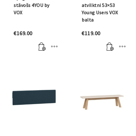
stāvošs 4YOU by
atvilktni 53×53
VOX
Young Users VOX
balta
€
169.00
€
119.00