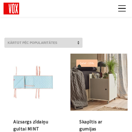
Sale! -15%
Aizsargs zīdaiņu
Skapītis ar
gultai MINT
gumijas