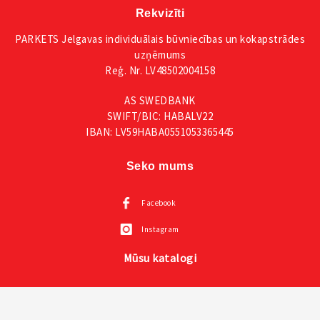
Rekvizīti
PARKETS Jelgavas individuālais būvniecības un kokapstrādes
uzņēmums
Reģ. Nr. LV48502004158
AS SWEDBANK
SWIFT/BIC: HABALV22
IBAN: LV59HABA0551053365445
Seko mums
Facebook
Instagram
Mūsu katalogi
Visas VOX mēbeles