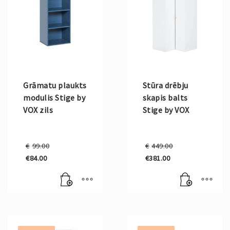
Grāmatu plaukts
Stūra drēbju
modulis Stige by
skapis balts
VOX zils
Stige by VOX
Original
Original
€
99.00
€
449.00
price
price
€
84.00
€
381.00
was:
was:
Current
Current
€99.00.
€449.00.
price
price
is:
is:
€84.00.
€381.00.