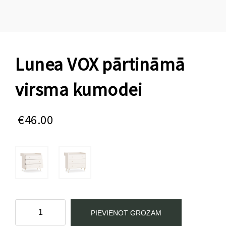
Lunea VOX pārtināmā
virsma kumodei
€
46.00
Lunea
PIEVIENOT GROZAM
VOX