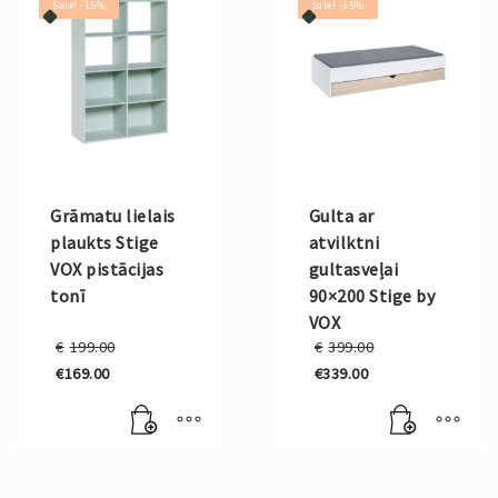
Sale! -15%
Sale! -15%
Grāmatu lielais
Gulta ar
plaukts Stige
atvilktni
VOX pistācijas
gultasveļai
tonī
90×200 Stige by
VOX
Original
Original
€
199.00
€
399.00
price
price
€
169.00
€
339.00
was:
was:
Current
Current
€199.00.
€399.00.
price
price
is:
is:
€169.00.
€339.00.