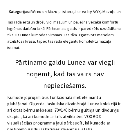
pārtināmā
virsma
Kategorijas:
Bērnu un Mazuļu istaba
,
Lunea by VOX
,
Mazuļu un
kumodei
Bērnistabas mēbeles
,
Papildus preces
daudzums
Tas rada ērtu un drošu vidi mazulim un palielina vecāku komfortu
higiēnas darbību laikā.
Pārtinamais galds ir paredzēts uzstādīšanai
tikai uz Lunea kumodes virsmas.
Tas tika izgatavots mēbelēm
atbilstošā krāsā, tāpēc tas rada elegantu komplektu mazuļa
istabai.
Pārtinamo galdu Lunea var viegli
noņemt, kad tas vairs nav
nepieciešams.
Kumode joprojām būs funkcionāla mēbele mantu
glabāšanai.
Olgerda Jaskulska dizainētajā Lunea kolekcijā ir
arī citas bērnu mēbeles: 70×140 bērnu gultiņa un divdurvju
skapis , kā arī kumode ar trīs atviktnēm.
VOXBOX
vizualizācijas programma ļauj pārbaudīt, kā kumode ar
pārtinamo galdu izskatīsies izvēlētajā istabā.