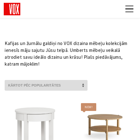
Kafijas un žurnālu galdiņi no VOX dizaina mēbeļu kolekcijām
ienesīs māju sajutu Jūsu telpā. Umberts mēbeļu veikalā
atrodiet savu ideālo dizainu un krāsu! Plašs piedāvājums,
katram mājoklim!
NEW!