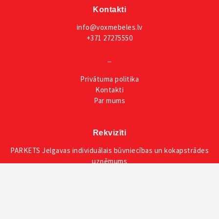
Kontakti
info@voxmebeles.lv
+371 27275550
_
Privātuma
politika
Kontakti
Par mums
Rekvizīti
PARKETS Jelgavas individuālais būvniecības un kokapstrādes
uzņēmums
Reģ. Nr. LV48502004158
AS SWEDBANK
SWIFT/BIC: HABALV22
IBAN: LV59HABA0551053365445