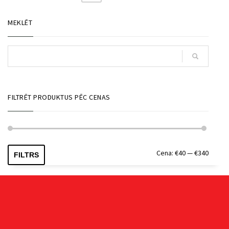
MEKLĒT
FILTRĒT PRODUKTUS PĒC CENAS
Min.
Maks.
Cena:
€40
—
€340
FILTRS
cena
cena