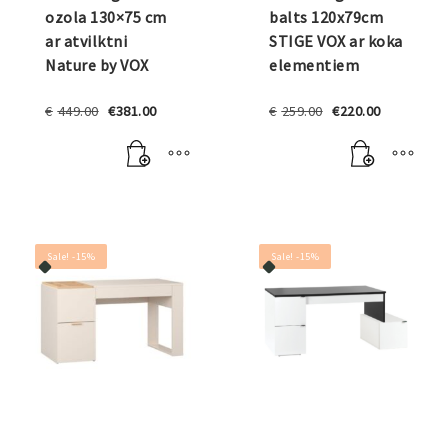
ozola 130×75 cm
balts 120x79cm
ar atvilktni
STIGE VOX ar koka
Nature by VOX
elementiem
Original
Current
Original
Current
€
449.00
€
381.00
€
259.00
€
220.00
price
price
price
price
was:
is:
was:
is:
€449.00.
€381.00.
€259.00.
€220.00.
Sale! -15%
Sale! -15%