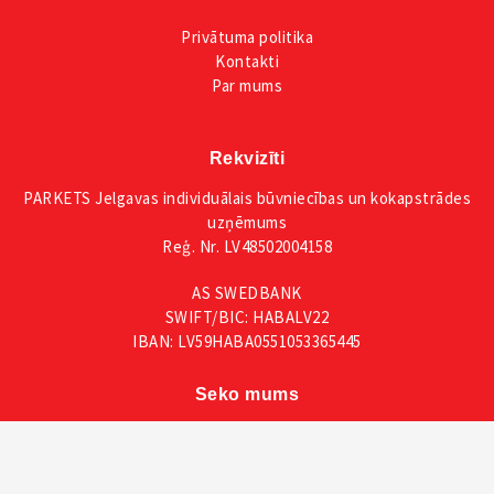
Privātuma
politika
Kontakti
Par mums
Rekvizīti
PARKETS Jelgavas individuālais būvniecības un kokapstrādes
uzņēmums
Reģ. Nr. LV48502004158
AS SWEDBANK
SWIFT/BIC: HABALV22
IBAN: LV59HABA0551053365445
Seko mums
Facebook
Instagram