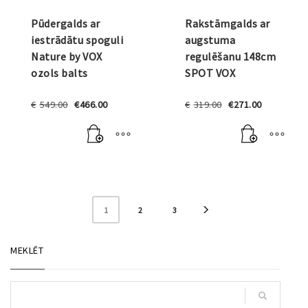
Pūdergalds ar
Rakstāmgalds ar
iestrādātu spoguli
augstuma
Nature by VOX
regulēšanu 148cm
ozols balts
SPOT VOX
Original
Current
Original
Current
€
549.00
€
466.00
€
319.00
€
271.00
price
price
price
price
was:
is:
was:
is:
€549.00.
€466.00.
€319.00.
€271.00.
1
2
3
MEKLĒT