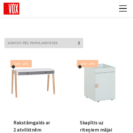
Sale! -15%
Sale! -16%
Rakstāmgalds ar
Skapītis uz
2 atvilktnēm
riteņiem mājai