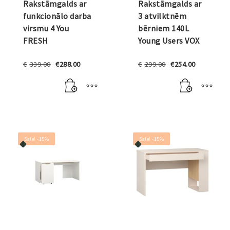
Rakstāmgalds ar
Rakstāmgalds ar
funkcionālo darba
3 atvilktnēm
virsmu 4 You
bērniem 140L
FRESH
Young Users VOX
Original
Current
Original
Current
€
339.00
€
288.00
€
299.00
€
254.00
price
price
price
price
was:
is:
was:
is:
€339.00.
€288.00.
€299.00.
€254.00.
Sale! -15%
Sale! -15%