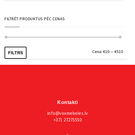
FILTRĒT PRODUKTUS PĒC CENAS
Min.
Maks.
Cena:
€10
—
€510
FILTRS
cena
cena
Kontakti
info@voxmebeles.lv
+371 27275550
_