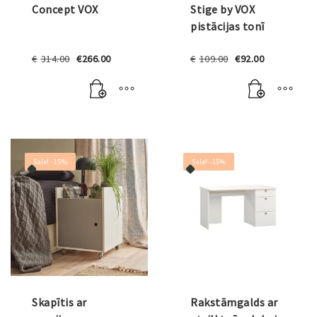
Concept VOX
Stige by VOX
pistācijas tonī
Original
Current
Original
Current
€
314.00
€
266.00
€
109.00
€
92.00
price
price
price
price
was:
is:
was:
is:
€314.00.
€266.00.
€109.00.
€92.00.
Sale! -15%
Sale! -15%
Skapītis ar
Rakstāmgalds ar