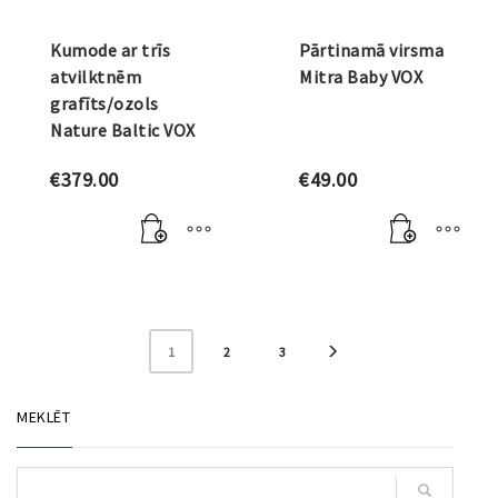
Kumode ar trīs
Pārtinamā virsma
atvilktnēm
Mitra Baby VOX
grafīts/ozols
Nature Baltic VOX
€
379.00
€
49.00
1
2
3
MEKLĒT