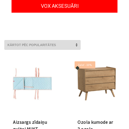
VOX AKSESUĀRI
Sale! -10%
Aizsargs zīdaiņu
Ozola kumode ar