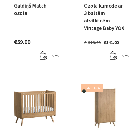
Galdiņš Match
Ozola kumode ar
ozola
3 baltām
atvilktnēm
Vintage Baby VOX
Original
Current
€
59.00
€
379.00
€
341.00
price
price
was:
is:
€379.00.
€341.00.
Sale! -15%