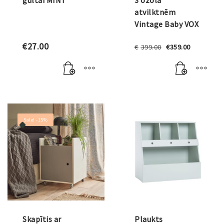
gultai MINT
3 ozola
atvilktnēm
Vintage Baby VOX
Original
Current
€
27.00
€
399.00
€
359.00
price
price
was:
is:
€399.00.
€359.00.
INTERJERS
Sale! -15%
MĒBEĻU VEIDI
VOX MĀJAI
Skapītis ar
Plaukts