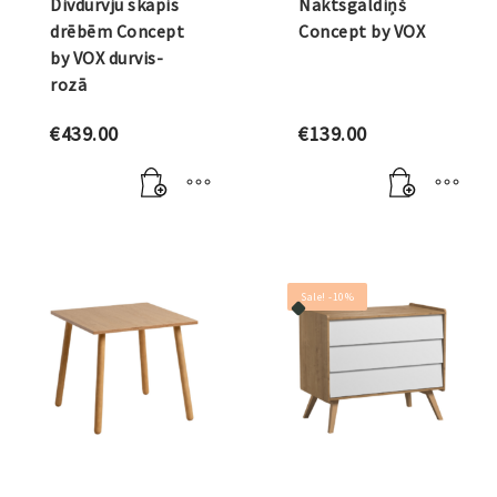
Divdurvju skapis
Naktsgaldiņš
drēbēm Concept
Concept by VOX
by VOX durvis-
rozā
€
439.00
€
139.00
Sale! -10%
VOX AKSESUĀRI