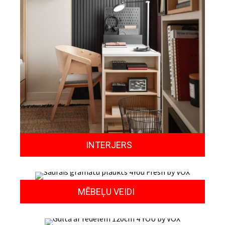
INTERJERS
MĒBEĻU VEIDI