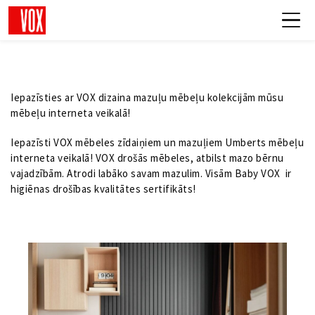
Iepazīsties ar VOX dizaina mazuļu mēbeļu kolekcijām mūsu
mēbeļu interneta veikalā!
Iepazīsti VOX mēbeles zīdaiņiem un mazuļiem Umberts mēbeļu
interneta veikalā! VOX drošās mēbeles, atbilst mazo bērnu
vajadzībām. Atrodi labāko savam mazulim. Visām Baby VOX ir
higiēnas drošības kvalitātes sertifikāts!