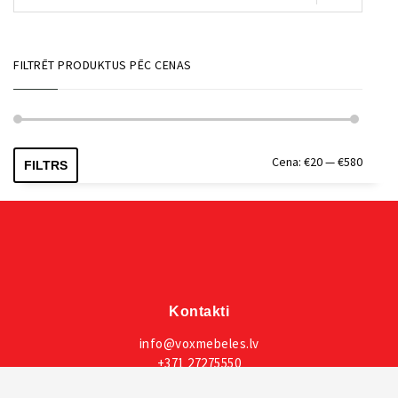
FILTRĒT PRODUKTUS PĒC CENAS
Min.
Maks.
Cena:
€20
—
€580
FILTRS
cena
cena
Kontakti
info@voxmebeles.lv
+371 27275550