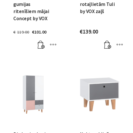
gumijas
rotaļlietām Tuli
ritenīšiem mājai
by VOX zaļš
Concept by VOX
Original
Current
€
139.00
€
119.00
€
101.00
price
price
was:
is:
€119.00.
€101.00.
VOX BĒRNIEM