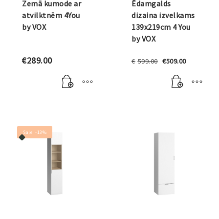
Zemā kumode ar
Ēdamgalds
atvilktnēm 4You
dizaina izvelkams
by VOX
139x219cm 4 You
by VOX
Original
Current
€
289.00
€
599.00
€
509.00
price
price
was:
is:
€599.00.
€509.00.
Sale! -13%