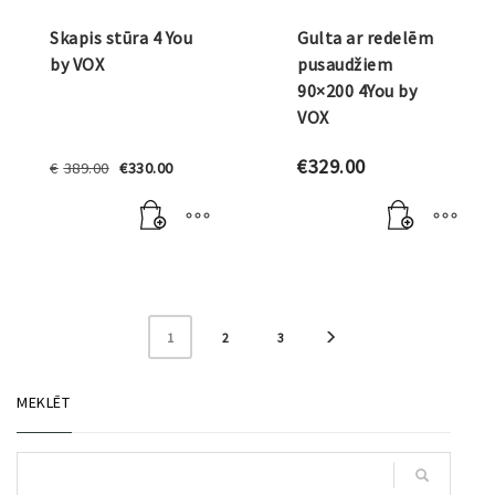
Skapis stūra 4 You
Gulta ar redelēm
by VOX
pusaudžiem
90×200 4You by
VOX
Original
Current
€
329.00
€
389.00
€
330.00
price
price
was:
is:
€389.00.
€330.00.
1
2
3
MEKLĒT