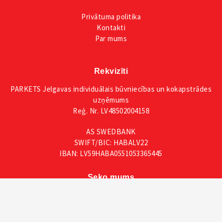
Privātuma
politika
Kontakti
Par mums
Rekvizīti
PARKETS Jelgavas individuālais būvniecības un kokapstrādes
uzņēmums
Reģ. Nr. LV48502004158
AS SWEDBANK
SWIFT/BIC: HABALV22
IBAN: LV59HABA0551053365445
Seko mums
Facebook
Instagram