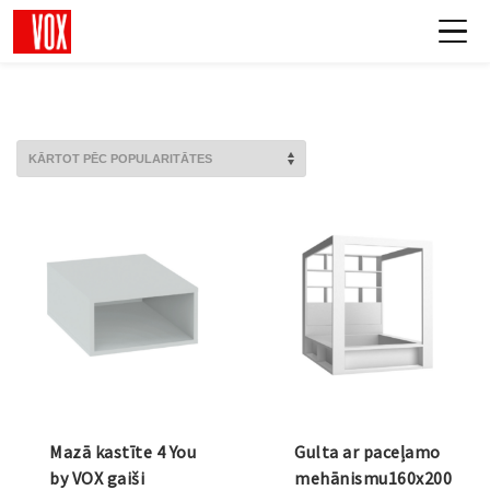
Mazā kastīte 4 You
Gulta ar paceļamo
by VOX gaiši
mehānismu160x200