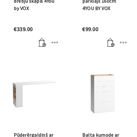
drēbju skapis 4You
pārklājs 160cm
by VOX
4YOU BY VOX
€
339.00
€
99.00
Pūderērgaldiņš ar
Balta kumode ar