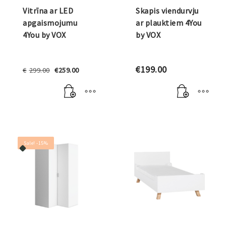
Vitrīna ar LED
Skapis viendurvju
apgaismojumu
ar plauktiem 4You
4You by VOX
by VOX
Original
Current
€
199.00
€
299.00
€
259.00
price
price
was:
is:
€299.00.
€259.00.
Sale! -15%