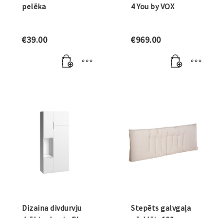
pelēka
4 You by VOX
€
39.00
€
969.00
Dizaina divdurvju
Stepēts galvgaļa