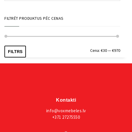
FILTRĒT PRODUKTUS PĒC CENAS
Min.
Maks.
Cena:
€30
—
€970
FILTRS
cena
cena
Kontakti
info@voxmebeles.lv
+371 27275550
_