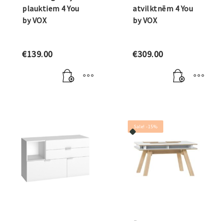
plauktiem 4 You
atvilktnēm 4 You
by VOX
by VOX
€
139.00
€
309.00
Sale! -15%