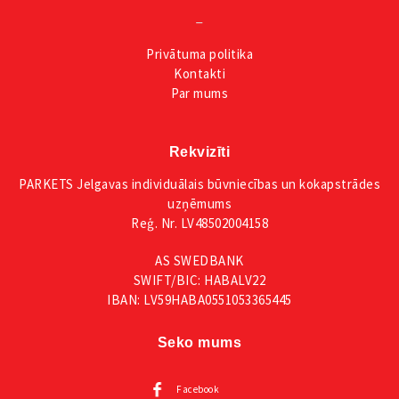
_
Privātuma
politika
Kontakti
Par mums
Rekvizīti
PARKETS Jelgavas individuālais būvniecības un kokapstrādes
uzņēmums
Reģ. Nr. LV48502004158
AS SWEDBANK
SWIFT/BIC: HABALV22
IBAN: LV59HABA0551053365445
Seko mums
Facebook