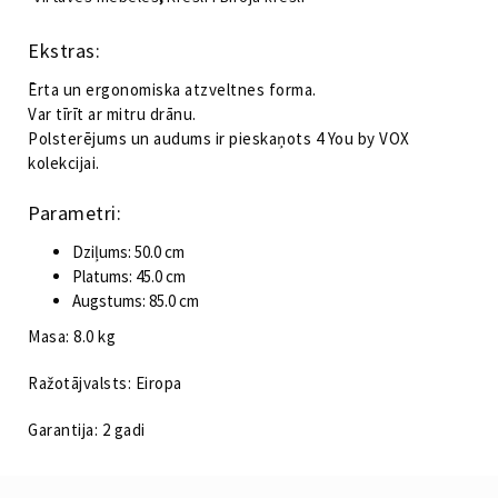
VOX
daudzums
Ekstras:
Ērta un ergonomiska atzveltnes forma.
Var tīrīt ar mitru drānu.
Polsterējums un audums ir pieskaņots 4 You by VOX
kolekcijai.
Parametri:
Dziļums: 50.0 cm
Platums: 45.0 cm
Augstums: 85.0 cm
Masa: 8.0 kg
Ražotājvalsts: Eiropa
Garantija: 2 gadi