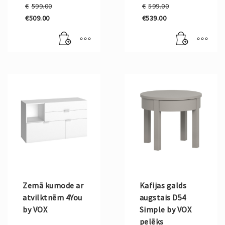
Original
Original
€
599.00
€
599.00
price
price
€
509.00
€
539.00
was:
was:
Current
Current
€599.00.
€599.00.
price
price
is:
is:
€509.00.
€539.00.
Zemā kumode ar
Kafijas galds
atvilktnēm 4You
augstais D54
by VOX
Simple by VOX
pelēks