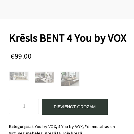
Krēsls BENT 4 You by VOX
€
99.00
Krēsls
PIEVIENOT GROZAM
BENT
4
You
Kategorijas:
4 You by VOX
,
4 You by VOX
,
Ēdamistabas un
by
Virtuves mēbeles
,
Krēsli I Biroja krēsli