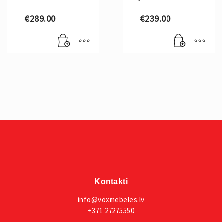
€
289.00
€
239.00
Kontakti
info@voxmebeles.lv
+371 27275550