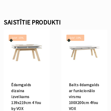
SAISTĪTIE PRODUKTI
Sale! -15%
Sale! -10%
Ēdamgalds
Balts ēdamgalds
dizaina
ar funkcionālo
izvelkams
virsmu
139x219cm 4 You
100X200cm 4You
by VOX
VOX