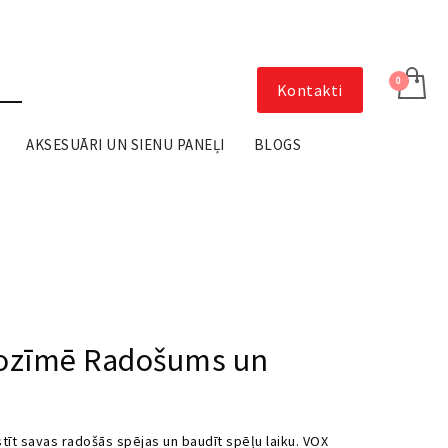
Kontakti
AKSESUĀRI UN SIENU PANEĻI
BLOGS
nozīmē Radošums un
īstīt savas radošās spējas un baudīt spēļu laiku. VOX