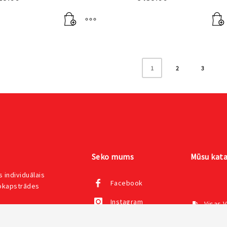
1
2
3
Seko mums
Mūsu kata
 individuālais
Facebook
kokapstrādes
Instagram
Visas 
004158
Creativ