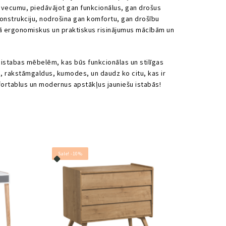
 vecumu, piedāvājot gan funkcionālus, gan drošus
konstrukciju, nodrošina gan komfortu, gan drošību
vā ergonomiskus un praktiskus risinājumus mācībām un
 istabas mēbelēm, kas būs funkcionālas un stilīgas
jus, rakstāmgaldus, kumodes, un daudz ko citu, kas ir
fortablus un modernus apstākļus jauniešu istabās!
Sale! -10%