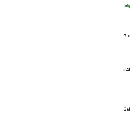
Glo
€
4
Gal