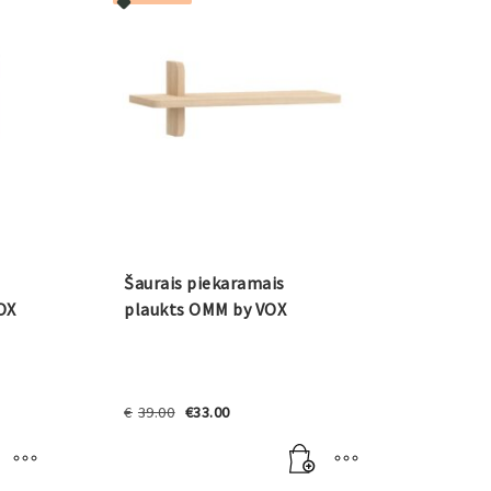
Šaurais piekaramais
VOX
plaukts OMM by VOX
Original
Current
€
39.00
€
33.00
price
price
was:
is:
€39.00.
€33.00.