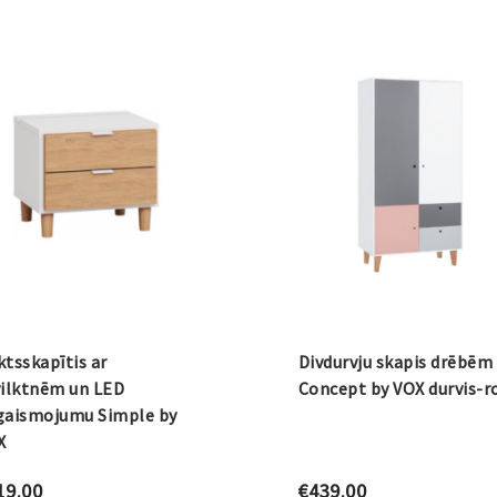
tsskapītis ar
Divdurvju skapis drēbēm
vilktnēm un LED
Concept by VOX durvis-r
gaismojumu Simple by
X
19.00
€
439.00