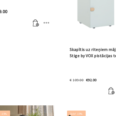
9.00
Skapītis uz riteņiem māj
Stige by VOX pistācijas t
Original
Current
€
109.00
€
92.00
price
price
was:
is:
€109.00.
€92.00.
! -15%
Sale! -15%