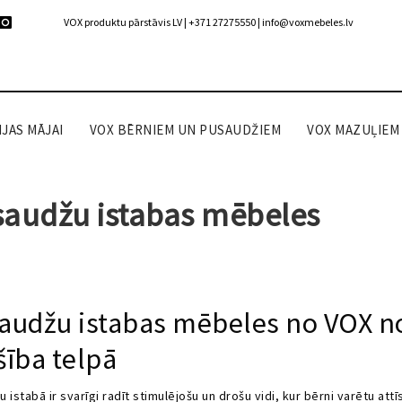
VOX produktu pārstāvis LV | +371 27275550 |
info@voxmebeles.lv
JAS MĀJAI
VOX BĒRNIEM UN PUSAUDŽIEM
VOX MAZUĻIEM
audžu istabas mēbeles
audžu istabas mēbeles no VOX 
šība telpā
 istabā ir svarīgi radīt stimulējošu un drošu vidi, kur bērni varētu att