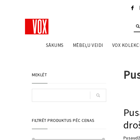
SĀKUMS
MĒBEĻU VEIDI
VOX KOLEKCI
Pus
MEKLĒT
Pus
FILTRĒT PRODUKTUS PĒC CENAS
dro
Pusaudžu