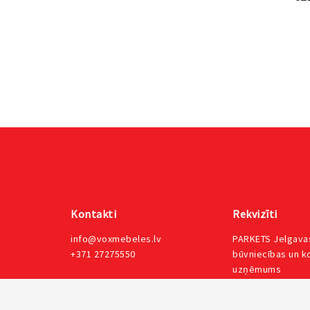
Kontakti
Rekvizīti
info@voxmebeles.lv
PARKETS Jelgavas
+371 27275550
būvniecības un 
uzņēmums
_
Reģ. Nr. LV48502