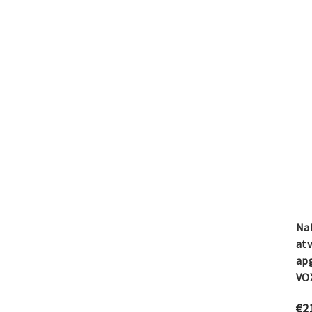
Nak
at
ap
VO
€
2