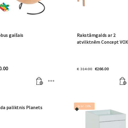
bus gaišais
Rakstāmgalds ar 2
atvilktnēm Concept VOX
Original
Current
0.00
€
314.00
€
266.00
price
price
was:
is:
€314.00.
€266.00.
Sale! -16%
da paliktnis Planets