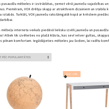
 pusaudžu mēbeles ir izstrādātas, ņemot vērā jauniešu vajadzības un
mus. Piemēram, VOX drēbju skapji ar atraktīviem dizainiem un stabilu 
 istabās. Turklāt, VOX jauniešu rakstāmgaldi kopā ar krēsliem piedā
darbībai.
mēbeļu interneta veikals piedāvā lielisku izvēli jauniešu un pusaudžu
us! Atliek tik izvēlieties no plašā klāsta, kas sevī ietver gultas, skap
s pilnam komfortam. Iegādājieties mēbeles jau šodien, lai radītu kom
Sale! -15%