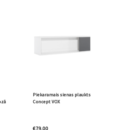
Piekaramais sienas plaukts
ozā
Concept VOX
€
79.00