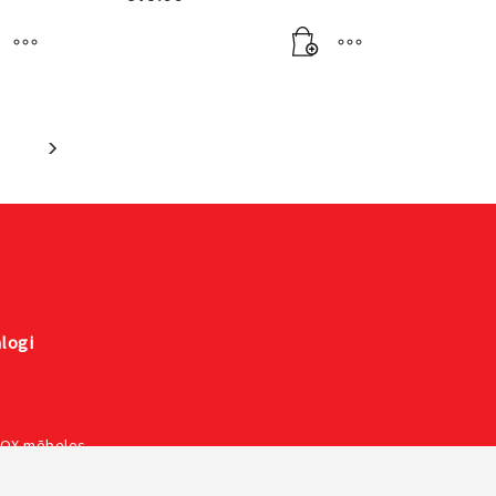
logi
VOX mēbeles
e kolekcija un prezentācija un instrukcija