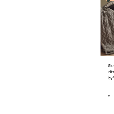
Ska
rit
by
€
1