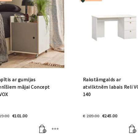
pītis ar gumijas
Rakstāmgalds ar
enīšiem mājai Concept
atvilktnēm labais Reli 
 VOX
140
Original
Current
Original
Current
19.00
€
101.00
€
289.00
€
245.00
price
price
price
price
was:
is:
was:
is:
€119.00.
€101.00.
€289.00.
€245.00.