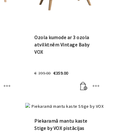
Ozola kumode ar 3 ozola
atvilktnēm Vintage Baby
VOX
Original
Current
€
399.00
€
359.00
price
price
was:
is:
€399.00.
€359.00.
Piekaramā mantu kaste
Stige by VOX pistācijas