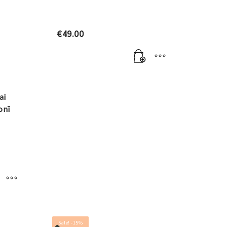
€
49.00
ai
onī
Sale! -15%