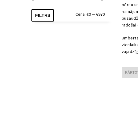
bērnu un
risināju
Min.
Maks.
Cena:
€0
—
€970
FILTRS
pusaudžu
cena
cena
radošai 
Umberts 
vienlaik
vajadzīg