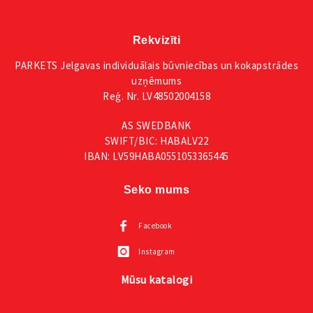
Rekvizīti
PARKETS Jelgavas individuālais būvniecības un kokapstrādes
uzņēmums
Reģ. Nr. LV48502004158
AS SWEDBANK
SWIFT/BIC: HABALV22
IBAN: LV59HABA0551053365445
Seko mums
Facebook
Instagram
Mūsu katalogi