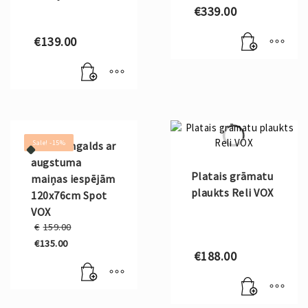
€
339.00
€
139.00
Sale! -15%
Rakstāmgalds ar
augstuma
Platais grāmatu
maiņas iespējām
plaukts Reli VOX
120x76cm Spot
VOX
Original
€
159.00
price
€
135.00
was:
Current
€
188.00
€159.00.
price
is:
€135.00.