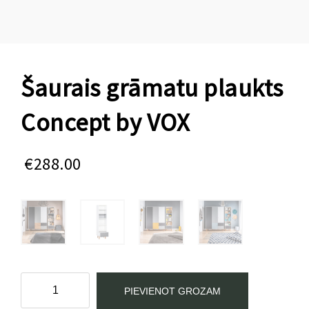
Šaurais grāmatu plaukts
Concept by VOX
€
288.00
Šaurais
PIEVIENOT GROZAM
grāmatu