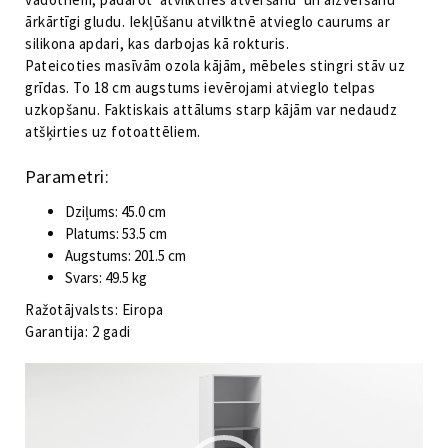
ārkārtīgi gludu. Iekļūšanu atvilktnē atvieglo caurums ar
silikona apdari, kas darbojas kā rokturis.
Pateicoties masīvām ozola kājām, mēbeles stingri stāv uz
grīdas. To 18 cm augstums ievērojami atvieglo telpas
uzkopšanu. Faktiskais attālums starp kājām var nedaudz
atšķirties uz fotoattēliem.
Parametri:
Dziļums: 45.0 cm
Platums: 53.5 cm
Augstums: 201.5 cm
Svars: 49.5 kg
Ražotājvalsts: Eiropa
Garantija: 2 gadi
Video
atskaņotājs