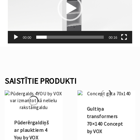
00:00
00:16
SAISTĪTIE PRODUKTI
Gultiņa
transformers
Pūderērgaldiņš
70×140 Concept
ar plauktiem 4
by VOX
You by VOX