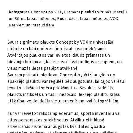
plaukts
Concept
Kategorijas:
Concept by VOX
,
Grāmatu plaukti I Vitrīnas
,
Mazuļu
by
un Bērnistabas mēbeles
,
Pusaudžu istabas mēbeles
,
VOX
VOX
Bērniem un Pusaudžiem
daudzums
Šaurais grāmatu plaukts Concept by VOX ir universāla
mēbele un labi noderēs bērnistabā vai priekšnamā.
Atvērtajos plauktos var ievietot daudz grāmatas un
piezīmju burtnīcas, kā arī kastes vai podiņus ar augiem, un
visas mazās lietas paslēpt atvilktnē.
Šauram grāmatu plauktam Concept by VOX augšējo un
apakšējo plauktu var regulēt pēc augstuma, lai tajos varētu
ievietot dažāda izmēra priekšmetus. Savukārt vidējais,
plaukts ir fiksēts un tas ir nesošais. Iekšējo plauktu krāsu
atšķirība, veido ideālu vietu suvenīriem, vai fotogrāfijām.
Tur var ievietot rakstāmpiederumus, sporta inventāru vai
citus personiskos priekšmetus. Atvilktnei ir klusā
aizvēršanas sistēma ar augstas kvalitātes Quadro
vadotnēm, padarot atvilktnes atvēršanu un aizvēršanu