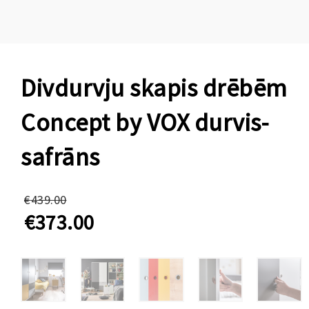
Divdurvju skapis drēbēm
Concept by VOX durvis-
safrāns
Original
€
439.00
price
€
373.00
was:
Current
€439.00.
price
is:
€373.00.