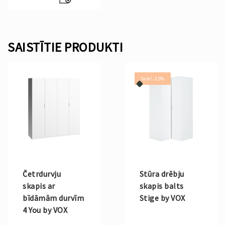
is:
€266.00.
SAISTĪTIE PRODUKTI
Sale! -15%
Četrdurvju
Stūra drēbju
skapis ar
skapis balts
bīdāmām durvīm
Stige by VOX
4 You by VOX