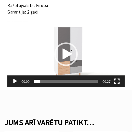
Ražotājvalsts: Eiropa
Garantija: 2 gadi
Video
atskaņotājs
00:00
00:27
JUMS ARĪ VARĒTU PATIKT…