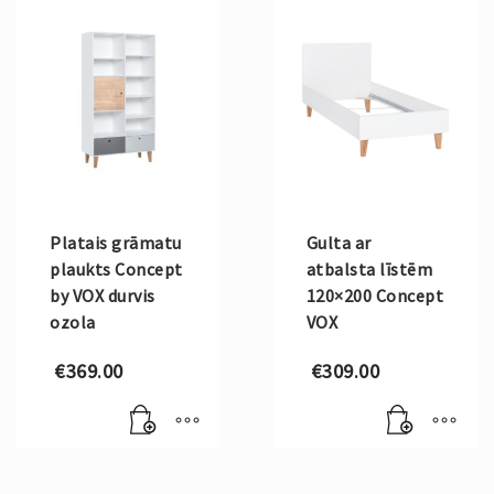
Platais grāmatu
Gulta ar
plaukts Concept
atbalsta līstēm
by VOX durvis
120×200 Concept
ozola
VOX
€
369.00
€
309.00