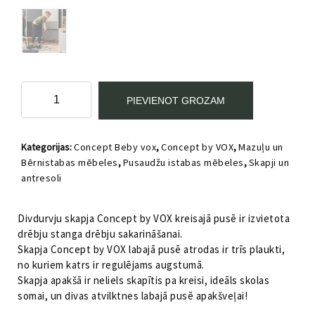
Divdurvju
PIEVIENOT GROZAM
skapis
drēbēm
Concept
Kategorijas:
Concept Beby vox
,
Concept by VOX
,
Mazuļu un
by
Bērnistabas mēbeles
,
Pusaudžu istabas mēbeles
,
Skapji un
VOX
antresoli
durvis-
safrāns
daudzums
Divdurvju skapja Concept by VOX kreisajā pusē ir izvietota
drēbju stanga drēbju sakarināšanai.
Skapja Concept by VOX labajā pusē atrodas ir trīs plaukti,
no kuriem katrs ir regulējams augstumā.
Skapja apakšā ir neliels skapītis pa kreisi, ideāls skolas
somai, un divas atvilktnes labajā pusē apakšveļai!