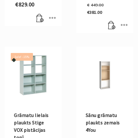
Original
€
829.00
€
449.00
price
€
381.00
was:
Current
€449.00.
price
is:
€381.00.
Sale! -15%
Grāmatu lielais
Sānu grāmatu
plaukts Stige
plaukts zemais
VOX pistācijas
4You
tonī