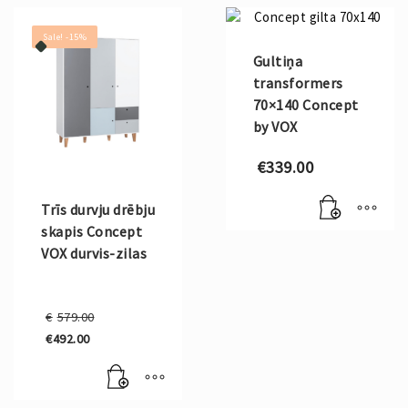
Sale! -15%
Gultiņa
transformers
70×140 Concept
by VOX
€
339.00
Trīs durvju drēbju
skapis Concept
VOX durvis-zilas
Original
€
579.00
price
€
492.00
was:
Current
€579.00.
price
is:
€492.00.