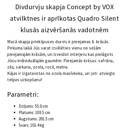
Divdurvju skapja Concept by VOX
atvilktnes ir aprīkotas Quadro Silent
klusās aizvēršanās vadotnēm
Mazā skapja priekšpuses durvis ir pieejamas 6. krāsās.
Pirkuma laikā Jūs varat izvēlēties vienu no sešām
pieejamajām krāsām, un izveidot interjeru kas pielāgots
Jūsu individuālajām gaumēm. Pieejamās krāsas: safrāna,
zila, sarkana, ozola, rozā, melna.
Kājas ir izgatavotas no ozola masīvkoka, un ļoti atvieglo
telpas uzkopšanu!
Parametri:
Dziļums: 55.0 cm
Platums: 103.5 cm
Augstums: 201.5 cm
Svars: 101.4 kg