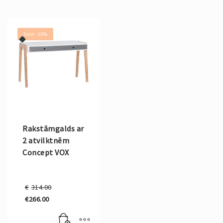
Sale! -15%
Rakstāmgalds ar
2 atvilktnēm
Concept VOX
Original
€
314.00
price
€
266.00
was:
Current
€314.00.
price