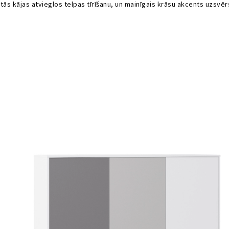
tās kājas atvieglos telpas tīrīšanu, un mainīgais krāsu akcents uzsvērs