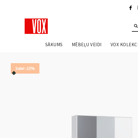
SĀKUMS
MĒBEĻU VEIDI
VOX KOLEKCI
Sale! -15%