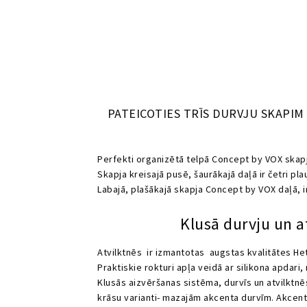
PATEICOTIES TRĪS DURVJU SKAPIM
Perfekti organizētā telpā Concept by VOX skapj
Skapja kreisajā pusē, šaurākajā daļā ir četri p
Labajā, plašākajā skapja Concept by VOX daļā, ir
Klusā durvju un a
Atvilktnēs ir izmantotas augstas kvalitātes Het
Praktiskie rokturi apļa veidā ar silikona apdar
Klusās aizvēršanas sistēma, durvīs un atvilktnē
krāsu varianti- mazajām akcenta durvīm. Akcenta