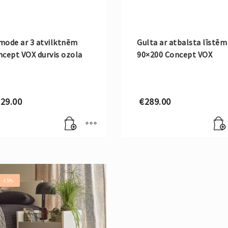
mode ar 3 atvilktnēm
Gulta ar atbalsta līstēm
cept VOX durvis ozola
90×200 Concept VOX
29.00
€
289.00
! -15%