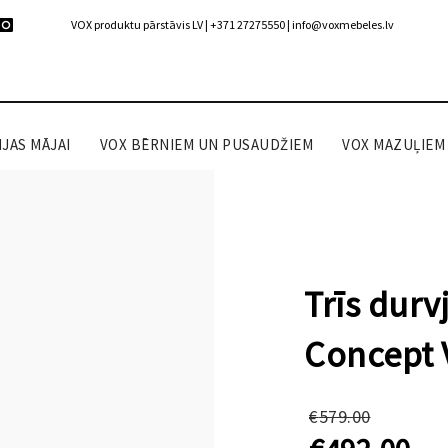
VOX produktu pārstāvis LV | +371 27275550 |
info@voxmebeles.lv
JAS MĀJAI
VOX BĒRNIEM UN PUSAUDŽIEM
VOX MAZUĻIEM
Trīs durv
Concept V
Origin
€
579.00
price