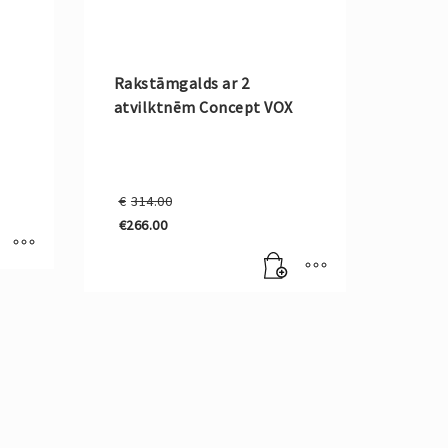
Rakstāmgalds ar 2
atvilktnēm Concept VOX
Original
€
314.00
price
€
266.00
was:
Current
€314.00.
price
is:
€266.00.