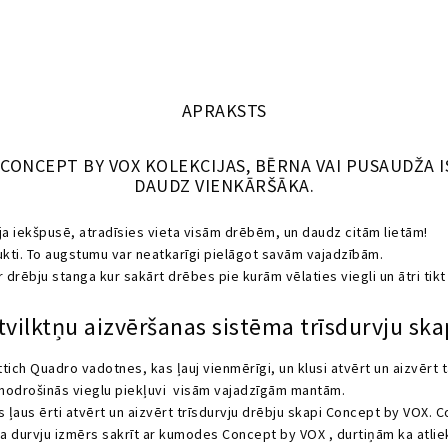
APRAKSTS
 CONCEPT BY VOX KOLEKCIJAS, BĒRNA VAI PUSAUDŽA
DAUDZ VIENKĀRŠĀKA.
a iekšpusē, atradīsies vieta visām drēbēm, un daudz citām lietām!
laukti. To augstumu var neatkarīgi pielāgot savām vajadzībām.
 drēbju stanga kur sakārt drēbes pie kurām vēlaties viegli un ātri tikt 
tvilktņu aizvēršanas sistēma trīsdurvju sk
tich Quadro vadotnes, kas ļauj vienmērīgi, un klusi atvērt un aizvērt t
i, nodrošinās vieglu piekļuvi visām vajadzīgām mantām.
s ļaus ērti atvērt un aizvērt trīsdurvju drēbju skapi Concept by VOX. C
 durvju izmērs sakrīt ar kumodes Concept by VOX , durtiņām ka atliek t