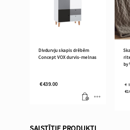
Divdurvju skapis drēbēm
Ska
Concept VOX durvis-melnas
rit
by
€
439.00
€
€
1
Cu
pri
is:
€1
SAISTĪTIE PRODUKTI