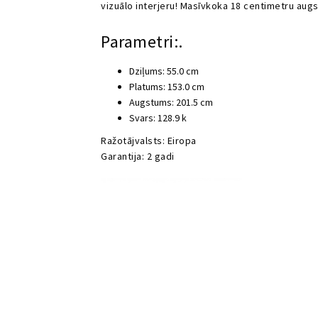
vizuālo interjeru! Masīvkoka 18 centimetru augs
Parametri:.
Dziļums: 55.0 cm
Platums: 153.0 cm
Augstums: 201.5 cm
Svars: 128.9 k
Ražotājvalsts: Eiropa
Garantija: 2 gadi
Video
atskaņotājs