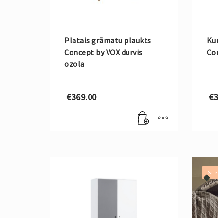
Platais grāmatu plaukts
Ku
Concept by VOX durvis
Con
ozola
€
369.00
€
3
Sale