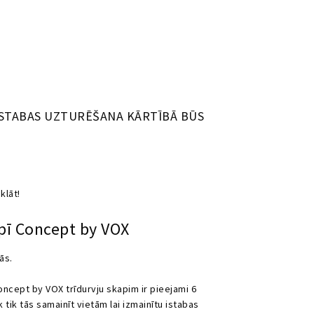
 ISTABAS UZTURĒŠANA KĀRTĪBĀ BŪS
klāt!
apī Concept by VOX
ās.
oncept by VOX trīdurvju skapim ir pieejami 6
ik tās samainīt vietām lai izmainītu istabas