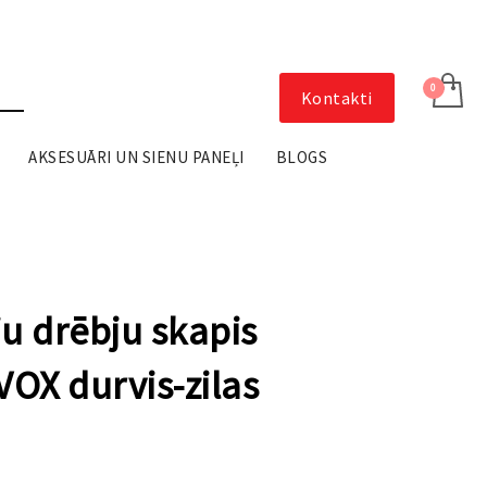
Kontakti
AKSESUĀRI UN SIENU PANEĻI
BLOGS
ju drēbju skapis
OX durvis-zilas
al