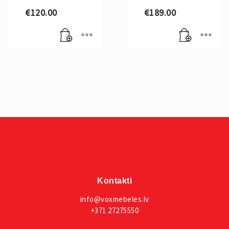
€
120.00
€
189.00
Kontakti
info@voxmebeles.lv
+371 27275550