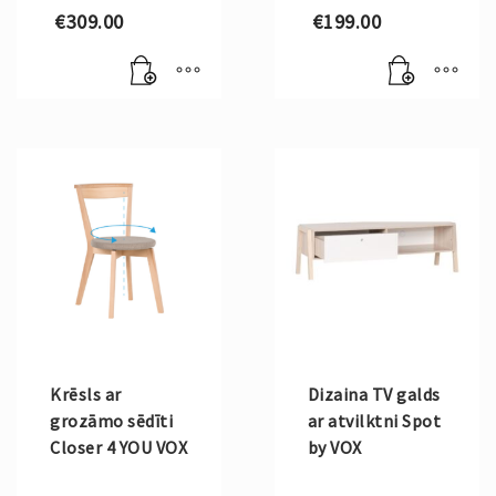
€
309.00
€
199.00
Krēsls ar
Dizaina TV galds
grozāmo sēdīti
ar atvilktni Spot
Closer 4 YOU VOX
by VOX