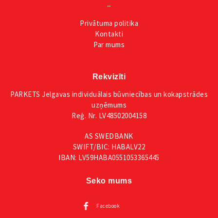
_
Privātuma
politika
Kontakti
Par mums
Rekvizīti
PARKETS Jelgavas individuālais būvniecības un kokapstrādes
uzņēmums
Reģ. Nr. LV48502004158
AS SWEDBANK
SWIFT/BIC: HABALV22
IBAN: LV59HABA0551053365445
Seko mums
Facebook