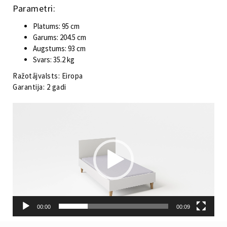
Parametri:
Platums: 95 cm
Garums: 204.5 cm
Augstums: 93 cm
Svars: 35.2 kg
Ražotājvalsts: Eiropa
Garantija: 2 gadi
Video
atskaņotājs
00:00
00:09