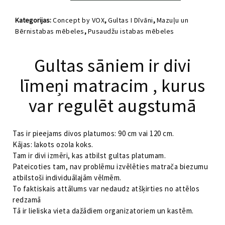
atbalsta
līstēm
Kategorijas:
Concept by VOX
,
Gultas I Dīvāni
,
Mazuļu un
90x200
Bērnistabas mēbeles
,
Pusaudžu istabas mēbeles
Concept
VOX
daudzums
Gultas sāniem ir divi
līmeņi matracim , kurus
var regulēt augstumā
Tas ir pieejams divos platumos: 90 cm vai 120 cm.
Kājas: lakots ozola koks.
Tam ir divi izmēri, kas atbilst gultas platumam.
Pateicoties tam, nav problēmu izvēlēties matrača biezumu
atbilstoši individuālajām vēlmēm.
To faktiskais attālums var nedaudz atšķirties no attēlos
redzamā
Tā ir lieliska vieta dažādiem organizatoriem un kastēm.