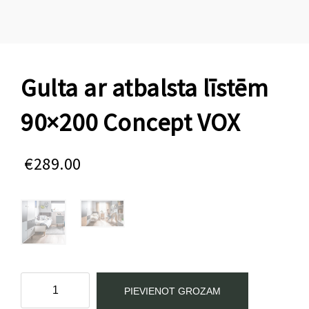
Gulta ar atbalsta līstēm
90×200 Concept VOX
€
289.00
Gulta
PIEVIENOT GROZAM
ar