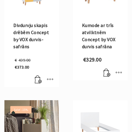
Divdurvju skapis
Kumode ar trīs
drēbēm Concept
atvilktnēm
by VOX durvis-
Concept by VOX
safrāns
durvis safrāna
Original
€
329.00
€
439.00
price
€
373.00
was:
Current
€439.00.
price
is:
€373.00.
Sale! -15%