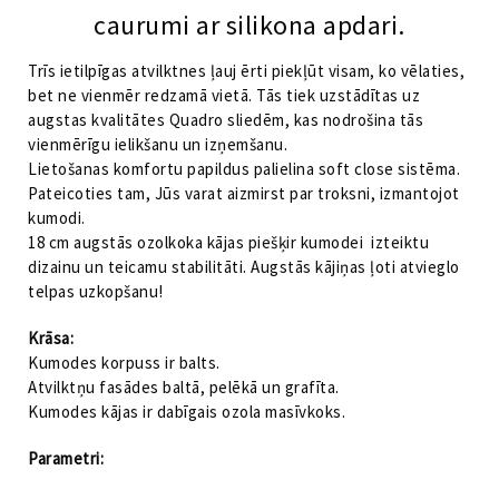
caurumi ar silikona apdari.
Trīs ietilpīgas atvilktnes ļauj ērti piekļūt visam, ko vēlaties,
bet ne vienmēr redzamā vietā. Tās tiek uzstādītas uz
augstas kvalitātes Quadro sliedēm, kas nodrošina tās
vienmērīgu ielikšanu un izņemšanu.
Lietošanas komfortu papildus palielina soft close sistēma.
Pateicoties tam, Jūs varat aizmirst par troksni, izmantojot
kumodi.
18 cm augstās ozolkoka kājas piešķir kumodei izteiktu
dizainu un teicamu stabilitāti. Augstās kājiņas ļoti atvieglo
telpas uzkopšanu!
Krāsa:
Kumodes korpuss ir balts.
Atvilktņu fasādes baltā, pelēkā un grafīta.
Kumodes kājas ir dabīgais ozola masīvkoks.
Parametri: