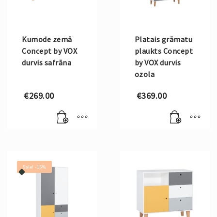
Kumode zemā
Platais grāmatu
Concept by VOX
plaukts Concept
durvis safrāna
by VOX durvis
ozola
€
269.00
€
369.00
Sale! -15%