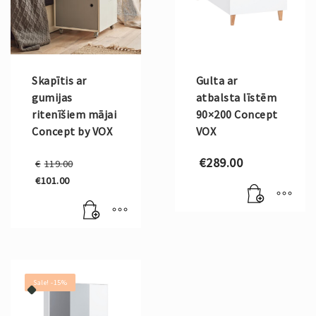
Skapītis ar
Gulta ar
gumijas
atbalsta līstēm
ritenīšiem mājai
90×200 Concept
Concept by VOX
VOX
Original
€
289.00
€
119.00
price
€
101.00
was:
Current
€119.00.
price
is:
€101.00.
Sale! -15%