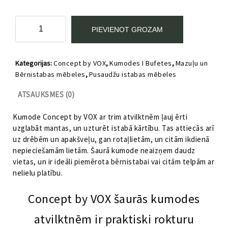
Kumode
PIEVIENOT GROZAM
šaurā
ar
trīs
Kategorijas:
Concept by VOX
,
Kumodes I Bufetes
,
Mazuļu un
atvilktnēm
Bērnistabas mēbeles
,
Pusaudžu istabas mēbeles
Concept
by
ATSAUKSMES (0)
VOX
daudzums
Kumode Concept by VOX ar trim atvilktnēm ļauj ērti
uzglabāt mantas, un uzturēt istabā kārtību. Tas attiecās arī
uz drēbēm un apakšveļu, gan rotaļlietām, un citām ikdienā
nepieciešamām lietām. Šaurā kumode neaizņem daudz
vietas, un ir ideāli piemērota bērnistabai vai citām telpām ar
nelielu platību.
Concept by VOX šaurās kumodes
atvilktnēm ir praktiski rokturu