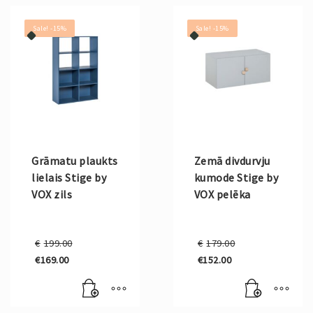
Sale! -15%
Sale! -15%
Grāmatu plaukts
Zemā divdurvju
lielais Stige by
kumode Stige by
VOX zils
VOX pelēka
Original
Original
€
199.00
€
179.00
price
price
€
169.00
€
152.00
was:
was:
Current
Current
€199.00.
€179.00.
price
price
is:
is:
€169.00.
€152.00.