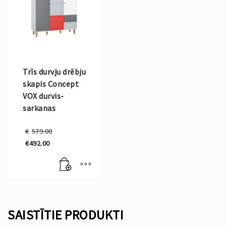
Trīs durvju drēbju
skapis Concept
VOX durvis-
sarkanas
Original
€
579.00
price
€
492.00
was:
Current
€579.00.
price
is:
€492.00.
SAISTĪTIE PRODUKTI