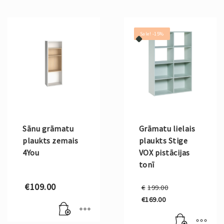
Sale! -15%
Sānu grāmatu
Grāmatu lielais
plaukts zemais
plaukts Stige
4You
VOX pistācijas
tonī
Original
€
109.00
€
199.00
price
€
169.00
was:
Current
€199.00.
price