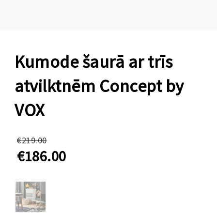
Kumode šaurā ar trīs
atvilktnēm Concept by
VOX
Original
€
219.00
price
€
186.00
was:
Current
€219.00.
price
is:
€186.00.