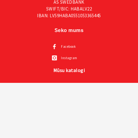
AS SWEDBANK
SWIFT/BIC: HABALV22
IBAN: LV59HABA0551053365445
Seko mums
Facebook
Instagram
Mūsu katalogi
Visas VOX mēbeles
Creative kolekcija un prezentācija un instrukcija
Mazuļu mēbeles VOX
Sienas paneļi LINERIO
Mīkstie paneļi SOFORM