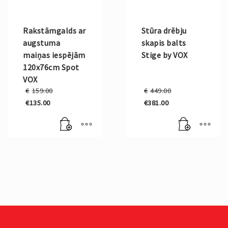
Rakstāmgalds ar
Stūra drēbju
augstuma
skapis balts
maiņas iespējām
Stige by VOX
120x76cm Spot
VOX
Original
Original
€
159.00
€
449.00
price
price
€
135.00
€
381.00
was:
was:
Current
Current
€159.00.
€449.00.
price
price
is:
is:
€135.00.
€381.00.