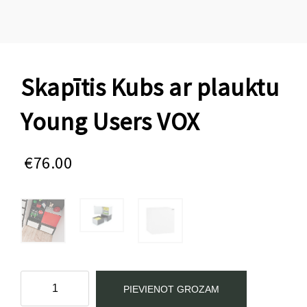
Skapītis Kubs ar plauktu
Young Users VOX
€
76.00
Skapītis
PIEVIENOT GROZAM
Kubs