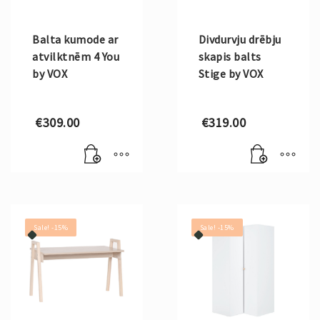
Balta kumode ar
Divdurvju drēbju
atvilktnēm 4 You
skapis balts
by VOX
Stige by VOX
€
309.00
€
319.00
Sale! -15%
Sale! -15%