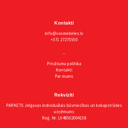
Kontakti
info@voxmebeles.lv
+371 27275550
_
Privātuma
politika
Kontakti
Par mums
Rekvizīti
PARKETS Jelgavas individuālais būvniecības un kokapstrādes
uzņēmums
Reģ. Nr. LV48502004158