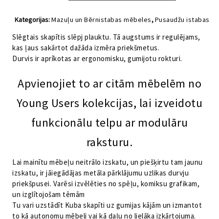
ar
plauktu
Kategorijas:
Mazuļu un Bērnistabas mēbeles
,
Pusaudžu istabas
Young
mēbeles
,
Skapji un antresoli
,
Young Users
Users
Slēgtais skapītis slēpj plauktu. Tā augstums ir regulējams,
VOX
kas ļaus sakārtot dažāda izmēra priekšmetus.
daudzums
Durvis ir aprīkotas ar ergonomisku, gumijotu rokturi.
Apvienojiet to ar citām mēbelēm no
Young Users kolekcijas, lai izveidotu
funkcionālu telpu ar modulāru
raksturu.
Lai mainītu mēbeļu neitrālo izskatu, un piešķirtu tam jaunu
izskatu, ir jāiegādājas metāla pārklājumu uzlikas durvju
priekšpusei. Varēsi izvēlēties no spēļu, komiksu grafikam,
un izglītojošam tēmām
Tu vari uzstādīt Kuba skapīti uz gumijas kājām un izmantot
to kā autonomu mēbeli vai kā daļu no lielāka izkārtojuma.