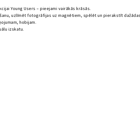
ijai Young Users – pieejami vairākās krāsās.
anu, uzlīmēt fotogrāfijas uz magnētiem, spēlēt un pierakstīt dažādas 
aņojumam, hobijam.
uālu izskatu.