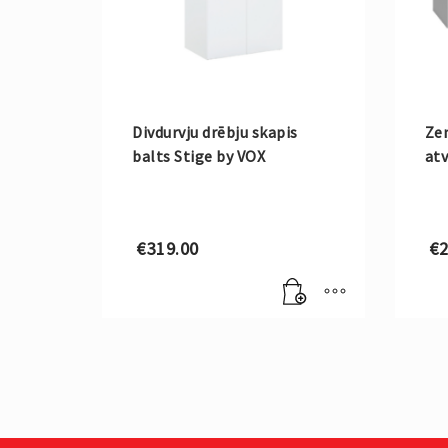
Divdurvju drēbju skapis
Ze
balts Stige by VOX
atv
€
319.00
€
2