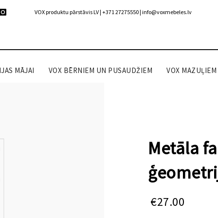
VOX produktu pārstāvis LV | +371 27275550 |
info@voxmebeles.lv
JAS MĀJAI
VOX BĒRNIEM UN PUSAUDŽIEM
VOX MAZUĻIEM
Metāla f
ģeometri
€
27.00