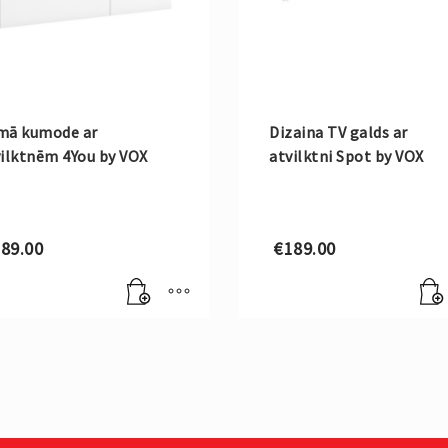
mā kumode ar
Dizaina TV galds ar
ilktnēm 4You by VOX
atvilktni Spot by VOX
89.00
€
189.00