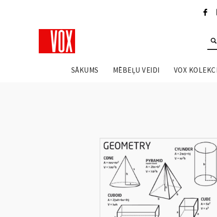
SĀKUMS
MĒBEĻU VEIDI
VOX KOLEKCI