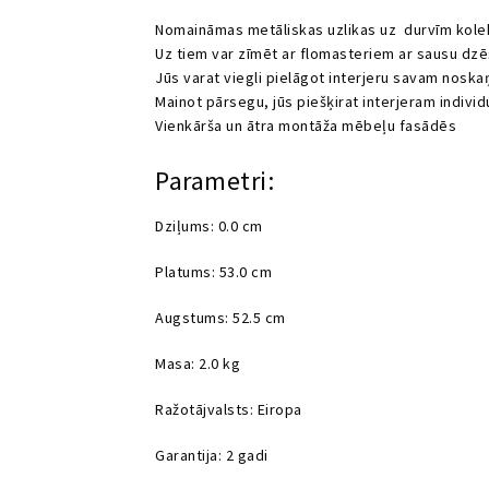
Nomaināmas metāliskas uzlikas uz durvīm kolekc
Uz tiem var zīmēt ar flomasteriem ar sausu dzēš
Jūs varat viegli pielāgot interjeru savam nosk
Mainot pārsegu, jūs piešķirat interjeram individ
Vienkārša un ātra montāža mēbeļu fasādēs
Parametri:
Dziļums: 0.0 cm
Platums: 53.0 cm
Augstums: 52.5 cm
Masa: 2.0 kg
Ražotājvalsts: Eiropa
Garantija: 2 gadi