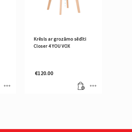
Krēsls ar grozāmo sēdīti
Closer 4 YOU VOX
€
120.00