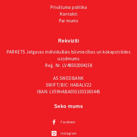
Privātuma
politika
Kontakti
Par mums
Rekvizīti
PARKETS Jelgavas individuālais būvniecības un kokapstrādes
uzņēmums
Reģ. Nr. LV48502004158
AS SWEDBANK
SWIFT/BIC: HABALV22
IBAN: LV59HABA0551053365445
Seko mums
Facebook
Instagram