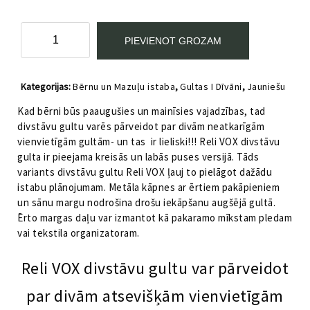
Universālā
PIEVIENOT GROZAM
divstāvīgā
bērnu
gūlta
Kategorijas:
Bērnu un Mazuļu istaba
,
Gultas I Dīvāni
,
Jauniešu
Reli
istaba
,
Pusaudžu istabas mēbeles
,
Reli by VOX
VOX
Kad bērni būs paaugušies un mainīsies vajadzības, tad
Labā
divstāvu gultu varēs pārveidot par divām neatkarīgām
daudzums
vienvietīgām gultām- un tas ir lieliski!!! Reli VOX divstāvu
gulta ir pieejama kreisās un labās puses versijā. Tāds
variants divstāvu gultu Reli VOX ļauj to pielāgot dažādu
istabu plānojumam. Metāla kāpnes ar ērtiem pakāpieniem
un sānu margu nodrošina drošu iekāpšanu augšējā gultā.
Ērto margas daļu var izmantot kā pakaramo mīkstam pledam
vai tekstila organizatoram.
Reli VOX divstāvu gultu var pārveidot
par divām atsevišķām vienvietīgām