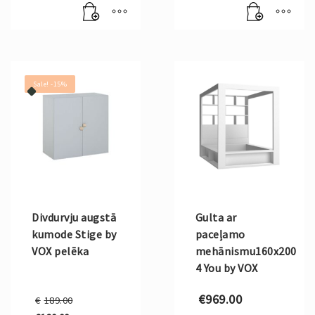
€199.00.
€449.00.
price
price
is:
is:
€169.00.
€381.00.
Sale! -15%
Divdurvju augstā
Gulta ar
kumode Stige by
paceļamo
VOX pelēka
mehānismu160x200
4 You by VOX
Original
€
969.00
€
189.00
price