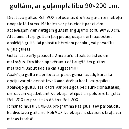
gultām, ar guļamplatību 90×200 cm.
Divstāvu gultas Reli VOX lietošanas drošību garantē mēbeļu
noapaļotā forma. Mēbeles var pārveidot par divām
atsevišķām vienvietīgām gultām ar guļamo zonu 90×200 cm.
Attālums starp gultām ļauj pieaugušajam ērti apsēsties
apakšējā gultā, lai palasītu bērniem pasaku, vai pavadītu
viņus gulēt!
Gultai atsevišķi jāpasūta 2 matraču atbalstu līstes un
matračus. Drošības apsvērumu dēļ augšējām gultas
matracim Jābūt līdz 18 cm augstam!!!
Apakšējā gulta ir aprīkota ar pārseguma fasādi, kurai kā
opciju var pievienot izvelkamo drēbju kasti vai papildu
apakšējo gultu. Tās katrs var pielāgot pēc funkcionalitātes,
un savām vajadzībām! Kolekcijā ietilpst arī polsterēta gulta
Reli VOX un praktisks dīvāns Reli VOX.
Izmanto mūsu VOXBOX programma kas ļaus tev pārbaudīt,
kā divstāvu gulta no Reli VOX kolekcijas izskatīsies brāļa vai
māsas istabā!