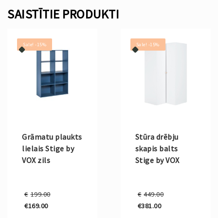
SAISTĪTIE PRODUKTI
Sale! -15%
Sale! -15%
Grāmatu plaukts
Stūra drēbju
lielais Stige by
skapis balts
VOX zils
Stige by VOX
Original
Original
€
199.00
€
449.00
price
price
€
169.00
€
381.00
was:
was:
Current
Current