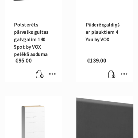
Polsterēts
Pūderērgaldiņš
pārvalks gultas
ar plauktiem 4
galvgalim 140
You by VOX
Spot by VOX
pelēkā auduma
€
95.00
€
139.00