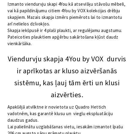
daudzums
Izmanto viendurvju skapi 4You kā atsevišķu stāvošu mēbeli,
vai kā papildinājumu citiem 4You by VOX kolekcijas drēbju
skapjiem. Mazais skapja izmērs piemērots lai to izmantotu
arī nelielos dzīvokļos.
Skapja iekšpusē ir 4 plaši plaukti, ar regulējamu augstumu.
Pateicoties plauktiem apģērbu sakārtošana kļūst daudz
vienkāršāka.
Viendurvju skapja 4You by VOX durvis
ir aprīkotas ar kluso aizvēršanās
sistēmu, kas ļauj tām ērti un klusi
aizvērties.
Apakšējā atvilktne ir novietota uz Quadro Hettich
vadotnēm, kas garantē klusu un vieglu ekspluatāciju
daudzus gadus.
Lai palielinātu uzglabāšanas vietu, iesakām izmantot īpašu
206 cm augsto sānu grāmatu plauktu.