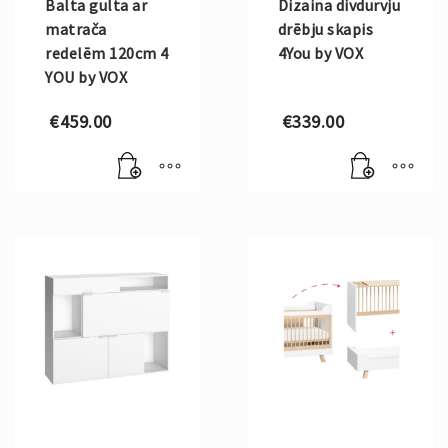
Balta gulta ar
Dizaina divdurvju
matrača
drēbju skapis
redelēm 120cm 4
4You by VOX
YOU by VOX
€
459.00
€
339.00