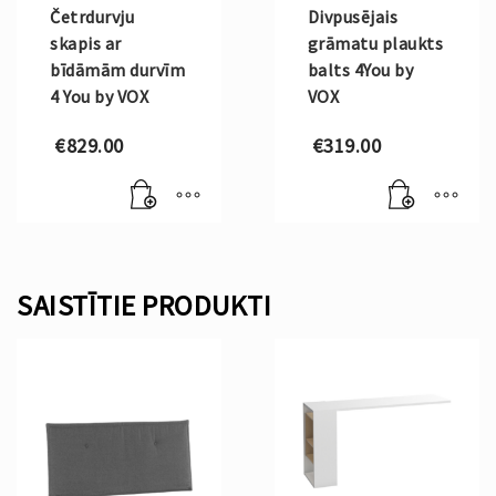
Četrdurvju
Divpusējais
skapis ar
grāmatu plaukts
bīdāmām durvīm
balts 4You by
4 You by VOX
VOX
€
829.00
€
319.00
SAISTĪTIE PRODUKTI