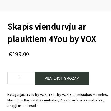
Skapis viendurvju ar
plauktiem 4You by VOX
€
199.00
Skapis
PIEVIENOT GROZAM
viendurvju
ar
plauktiem
Kategorijas:
4 You by VOX
,
4 You by VOX
,
Guļamistabas mēbeles
,
4You
Mazuļu un Bērnistabas mēbeles
,
Pusaudžu istabas mēbeles
,
by
Skapji un antresoli
VOX