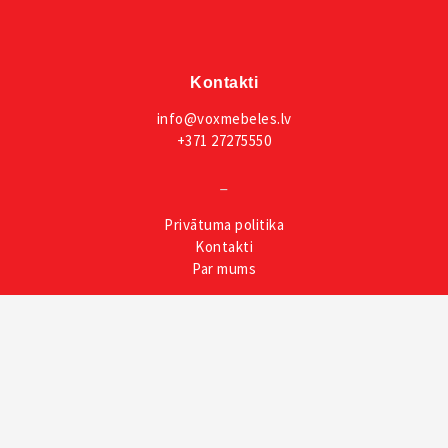
Kontakti
info@voxmebeles.lv
+371 27275550
_
Privātuma
politika
Kontakti
Par mums
Rekvizīti
PARKETS Jelgavas individuālais būvniecības un kokapstrādes
uzņēmums
Reģ. Nr. LV48502004158