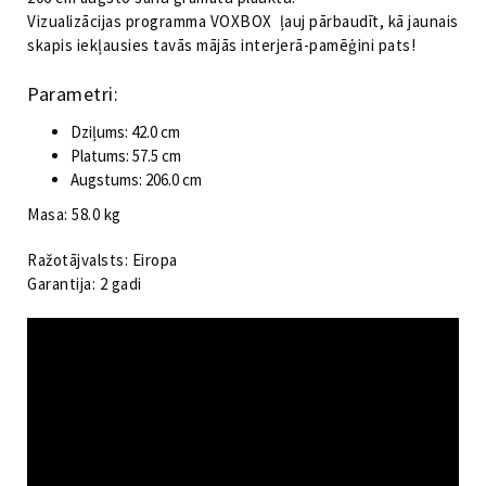
Vizualizācijas programma VOXBOX ļauj pārbaudīt, kā jaunais
skapis iekļausies tavās mājās interjerā-pamēģini pats!
Parametri:
Dziļums: 42.0 cm
Platums: 57.5 cm
Augstums: 206.0 cm
Masa: 58.0 kg
Ražotājvalsts: Eiropa
Garantija: 2 gadi