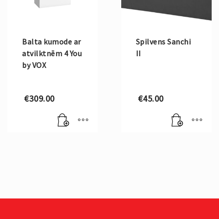
Balta kumode ar
Spilvens Sanchi
atvilktnēm 4 You
II
by VOX
€
309.00
€
45.00