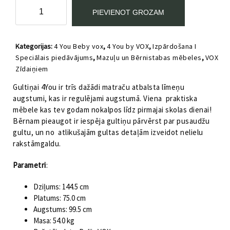
Bērnu
PIEVIENOT GROZAM
gultiņa
70x140cm
transformers
Kategorijas:
4 You Beby vox
,
4 You by VOX
,
Izpārdošana I
4
Speciālais piedāvājums
,
Mazuļu un Bērnistabas mēbeles
,
VOX
You
Zīdaiņiem
Baby
VOX
Gultiņai 4You ir trīs dažādi matraču atbalsta līmeņu
daudzums
augstumi, kas ir regulējami augstumā. Viena praktiska
mēbele kas tev godam nokalpos līdz pirmajai skolas dienai!
Bērnam pieaugot ir iespēja gultiņu pārvērst par pusaudžu
gultu, un no atlikušajām gultas detaļām izveidot nelielu
rakstāmgaldu.
Parametri
:
Dziļums: 144.5 cm
Platums: 75.0 cm
Augstums: 99.5 cm
Masa: 54.0 kg