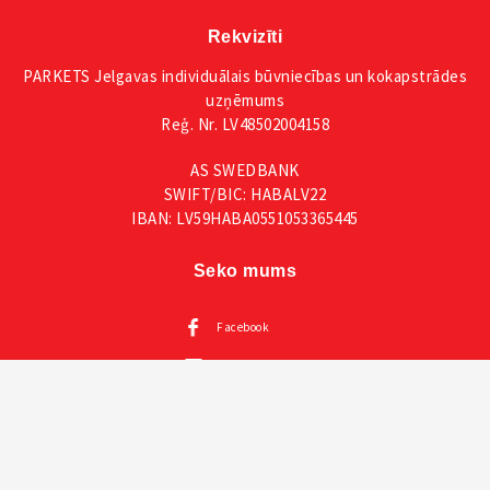
Rekvizīti
PARKETS Jelgavas individuālais būvniecības un kokapstrādes
uzņēmums
Reģ. Nr. LV48502004158
AS SWEDBANK
SWIFT/BIC: HABALV22
IBAN: LV59HABA0551053365445
Seko mums
Facebook
Instagram
Mūsu katalogi
Visas VOX mēbeles