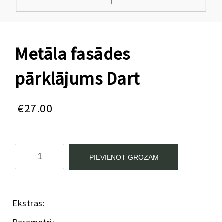
Metāla fasādes
pārklājums Dart
€
27.00
Metāla
PIEVIENOT GROZAM
fasādes
pārklājums
Dart
Kategorijas:
Aksesuāri
,
Pusaudžu istabas mēbeles
daudzums
Ekstras:
Parametri: