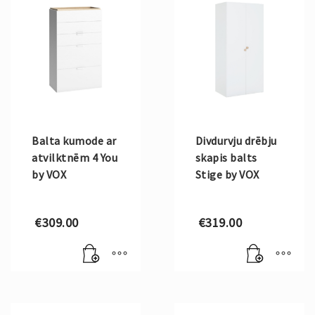
Balta kumode ar
Divdurvju drēbju
atvilktnēm 4 You
skapis balts
by VOX
Stige by VOX
€
309.00
€
319.00