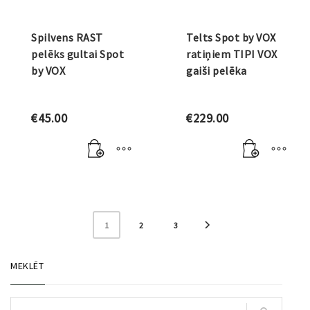
Spilvens RAST
Telts Spot by VOX
pelēks gultai Spot
ratiņiem TIPI VOX
by VOX
gaiši pelēka
€
45.00
€
229.00
1
2
3
MEKLĒT