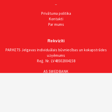
_
Privātuma
politika
Kontakti
Par mums
Rekvizīti
PARKETS Jelgavas individuālais būvniecības un kokapstrādes
uzņēmums
Reģ. Nr. LV48502004158
AS SWEDBANK
SWIFT/BIC: HABALV22
IBAN: LV59HABA0551053365445
Seko mums
Facebook