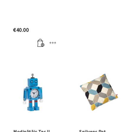
€
40.00
Modinātājs Tec II
Spilvens Pat