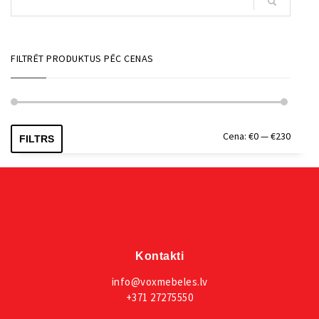
FILTRĒT PRODUKTUS PĒC CENAS
Min.
Maks.
Cena:
€0
—
€230
FILTRS
cena
cena
Kontakti
info@voxmebeles.lv
+371 27275550