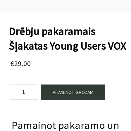
Drēbju pakaramais
Šļakatas Young Users VOX
€
29.00
Drēbju
PIEVIENOT GROZAM
pakaramais
Šļakatas
Young
Kategorijas:
Aksesuāri
,
Young Users
Users
VOX
Pamainot pakaramo un
daudzums