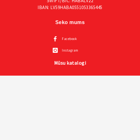
SWIFT/BIC: HABALV22
IBAN: LV59HABA0551053365445
Seko mums
Facebook
Instagram
Mūsu katalogi
Visas VOX mēbeles
Creative kolekcija un prezentācija un instrukcija
Mazuļu mēbeles VOX
Sienas paneļi LINERIO
Mīkstie paneļi SOFORM
© 2026 voxmebeles.lv