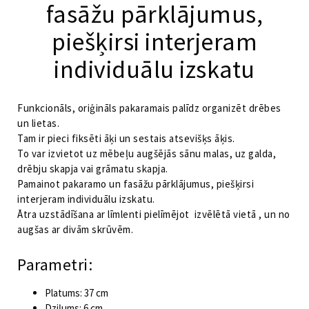
fasāžu pārklājumus,
piešķirsi interjeram
individuālu izskatu
Funkcionāls, oriģināls pakaramais palīdz organizēt drēbes
un lietas.
Tam ir pieci fiksēti āķi un sestais atsevišķs āķis.
To var izvietot uz mēbeļu augšējās sānu malas, uz galda,
drēbju skapja vai grāmatu skapja.
Pamainot pakaramo un fasāžu pārklājumus, piešķirsi
interjeram individuālu izskatu.
Ātra uzstādīšana ar līmlenti pielīmējot izvēlētā vietā , un no
augšas ar divām skrūvēm.
Parametri:
Platums: 37 cm
Dziļums: 6 cm