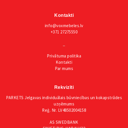
Kontakti
info@voxmebeles.lv
+371 27275550
_
Privātuma
politika
Kontakti
Par mums
Rekvizīti
PARKETS Jelgavas individuālais būvniecības un kokapstrādes
uzņēmums
Reģ. Nr. LV48502004158
AS SWEDBANK