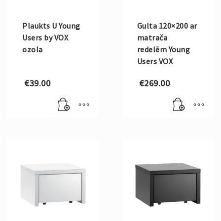
Plaukts U Young
Gulta 120×200 ar
Users by VOX
matrača
ozola
redelēm Young
Users VOX
€
39.00
€
269.00