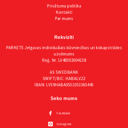
Privātuma
politika
Kontakti
Par mums
Rekvizīti
PARKETS Jelgavas individuālais būvniecības un kokapstrādes
uzņēmums
Reģ. Nr. LV48502004158
AS SWEDBANK
SWIFT/BIC: HABALV22
IBAN: LV59HABA0551053365445
Seko mums
Facebook
Instagram