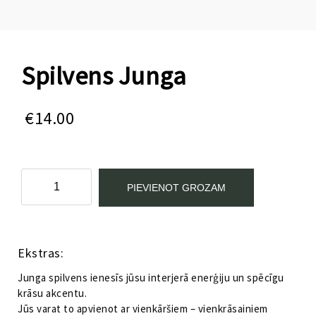
Spilvens Junga
€
14.00
Spilvens
PIEVIENOT GROZAM
Junga
daudzums
Kategorijas:
Aksesuāri
,
Pusaudžu istabas mēbeles
,
Tekstils
Ekstras:
Junga spilvens ienesīs jūsu interjerā enerģiju un spēcīgu
krāsu akcentu.
Jūs varat to apvienot ar vienkāršiem – vienkrāsainiem