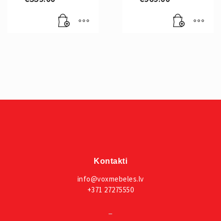
Kontakti
info@voxmebeles.lv
+371 27275550
_