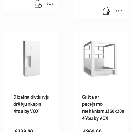
was:
Current
€389.00.
price
is:
€330.00.
Dizaina divdurvju
Gulta ar
drēbju skapis
paceļamo
4You by VOX
mehānismu160x200
4 You by VOX
€
339.00
€
969.00