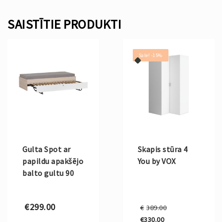
SAISTĪTIE PRODUKTI
Sale! -15%
Gulta Spot ar
Skapis stūra 4
papildu apakšējo
You by VOX
balto gultu 90
Original
€
299.00
€
389.00
price
€
330.00