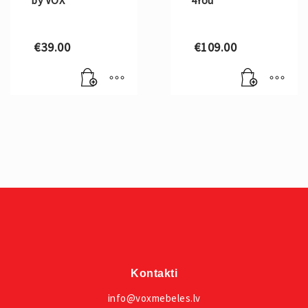
by VOX
4You
€
39.00
€
109.00
Kontakti
info@voxmebeles.lv