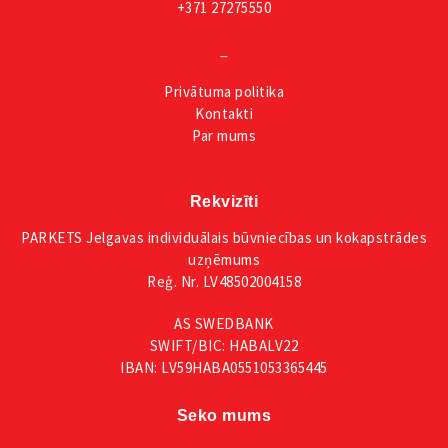
+371 27275550
_
Privātuma
politika
Kontakti
Par mums
Rekvizīti
PARKETS Jelgavas individuālais būvniecības un kokapstrādes
uzņēmums
Reģ. Nr. LV48502004158
AS SWEDBANK
SWIFT/BIC: HABALV22
IBAN: LV59HABA0551053365445
Seko mums