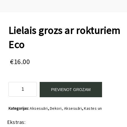
Lielais grozs ar rokturiem
Eco
€
16.00
Lielais
PIEVIENOT GROZAM
grozs
ar
rokturiem
Kategorijas:
Aksesuāri
,
Dekori, Aksesuāri
,
Kastes un
Eco
organizatori
,
Mazuļu un Bērnistabas mēbeles
daudzums
Ekstras: