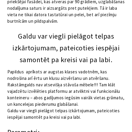
priekšējai fasādei, kas atveras par 90 grādiem, uzglabāšanas
nodalījuma saturs ir aizsargāts pret putekļiem. Tā ir laba
vieta ne tikai datora tastatūrai un pelei, bet arī piezīmju
burtnīcām un pildspalvām.
Galdu var viegli pielāgot telpas
izkārtojumam, pateicoties iespējai
samontēt pa kreisi vai pa labi.
Papildus aprīkots ar augstas klases vadotnēm, kas
nodrošina arī ērtu un klusu aizvēršanu un atvēršanu.
Rakstāmgalds nav atsevišķa stāvoša mēbele!!! Tam klāt
vajadzētu izvēlēties platformu ar atvilktni vai funkcionālu
konteineru – abos gadījumos iegūsim vairāk vietas grāmatu,
un kancelejas piederumu glabāšanai.
Galdu var viegli pielāgot telpas izkārtojumam, pateicoties
iespējai samontēt pa kreisi vai pa labi.