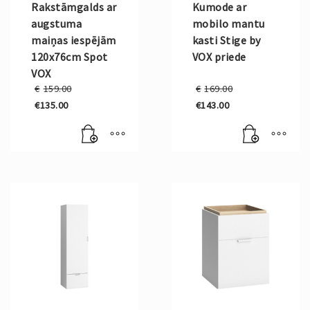
Rakstāmgalds ar
Kumode ar
augstuma
mobilo mantu
maiņas iespējām
kasti Stige by
120x76cm Spot
VOX priede
VOX
Original
Original
€
159.00
€
169.00
price
price
€
135.00
€
143.00
was:
was:
Current
Current
€159.00.
€169.00.
price
price
is:
is:
€135.00.
€143.00.