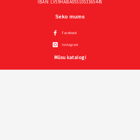
IBAN: LV59HABA0551053365445
Seko mums
Facebook
Instagram
Mūsu katalogi
Visas VOX mēbeles
Creative kolekcija un prezentācija un instrukcija
Mazuļu mēbeles VOX
Sienas paneļi LINERIO
Mīkstie paneļi SOFORM
© 2026 voxmebeles.lv