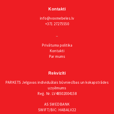
Kontakti
info@voxmebeles.lv
+371 27275550
_
Privātuma
politika
Kontakti
Par mums
Rekvizīti
PARKETS Jelgavas individuālais būvniecības un kokapstrādes
uzņēmums
Reģ. Nr. LV48502004158
AS SWEDBANK
SWIFT/BIC: HABALV22