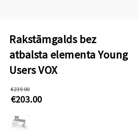
Rakstāmgalds bez
atbalsta elementa Young
Users VOX
Original
€
239.00
price
€
203.00
was:
Current
€239.00.
price
is:
€203.00.