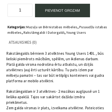
Rakstāmgalds
PIEVIENOT GROZAM
bez
atbalsta
elementa
Kategorijas:
Mazuļu un Bērnistabas mēbeles
,
Pusaudžu istabas
Young
mēbeles
,
Rakstāmgaldi I Datorgaldi
,
Young Users
Users
VOX
ATSAUKSMES (0)
daudzums
Rakstāmgalds bērniem 3 atvilktnes Young Users 140L , būs
lieliski piemērots mācībām, spēlēm, un ikdienas darbam.
Platā galda virsma nodrošina ērtu atbalstu, un dziļās
atvilktnes ļauj ērti uzturēt kārtību. Tu pats izlem par
mēbeļu pamatni – tas var būt ietilpīgs konteiners vai gudra
platforma ar mobilo atvilktni.
Rakstāmgaldam ir 3 atvilktnes- 2 mazākas augšpusē un 1
lielāka apakšā. Tajos var sakārtot dažāda izmēra
priekšmetus.
Zem galda virsmas ir plats, izvelkama atvilktne. Pateicoties