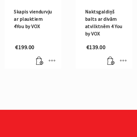
Skapis viendurvju
Naktsgaldiņš
ar plauktiem
balts ar divām
4You by VOX
atvilktnēm 4 You
by VOX
€
199.00
€
139.00