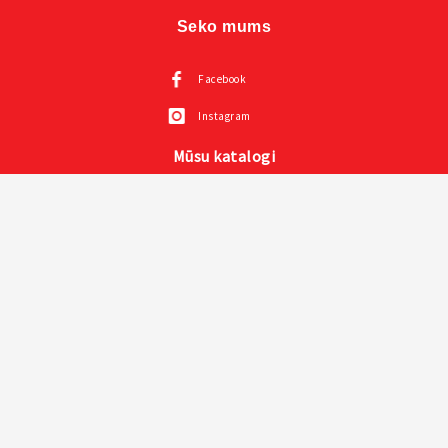
Seko mums
Facebook
Instagram
Mūsu katalogi
Visas VOX mēbeles
Creative kolekcija un prezentācija un instrukcija
Mazuļu mēbeles VOX
Sienas paneļi LINERIO
Mīkstie paneļi SOFORM
© 2026 voxmebeles.lv