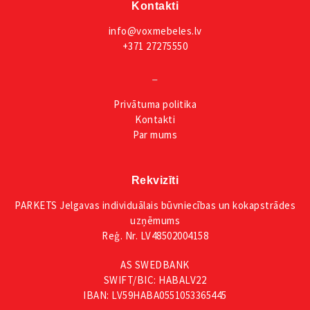
Kontakti
info@voxmebeles.lv
+371 27275550
_
Privātuma
politika
Kontakti
Par mums
Rekvizīti
PARKETS Jelgavas individuālais būvniecības un kokapstrādes
uzņēmums
Reģ. Nr. LV48502004158
AS SWEDBANK
SWIFT/BIC: HABALV22
IBAN: LV59HABA0551053365445