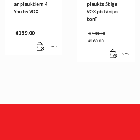
ar plauktiem 4
plaukts Stige
You by VOX
VOX pistācijas
tonī
Original
€
139.00
€
199.00
price
€
169.00
was:
Current
€199.00.
price
is:
€169.00.