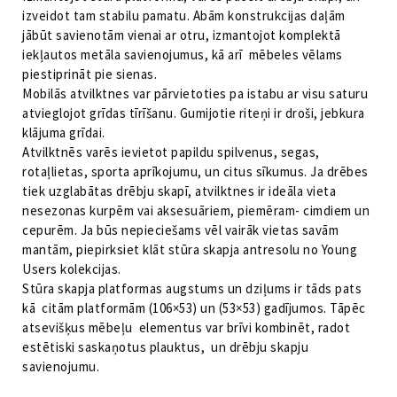
izveidot tam stabilu pamatu. Abām konstrukcijas daļām
jābūt savienotām vienai ar otru, izmantojot komplektā
iekļautos metāla savienojumus, kā arī mēbeles vēlams
piestiprināt pie sienas.
Mobilās atvilktnes var pārvietoties pa istabu ar visu saturu
atvieglojot grīdas tīrīšanu. Gumijotie riteņi ir droši, jebkura
klājuma grīdai.
Atvilktnēs varēs ievietot papildu spilvenus, segas,
rotaļlietas, sporta aprīkojumu, un citus sīkumus. Ja drēbes
tiek uzglabātas drēbju skapī, atvilktnes ir ideāla vieta
nesezonas kurpēm vai aksesuāriem, piemēram- cimdiem un
cepurēm. Ja būs nepieciešams vēl vairāk vietas savām
mantām, piepirksiet klāt stūra skapja antresolu no Young
Users kolekcijas.
Stūra skapja platformas augstums un dziļums ir tāds pats
kā citām platformām (106×53) un (53×53) gadījumos. Tāpēc
atsevišķus mēbeļu elementus var brīvi kombinēt, radot
estētiski saskaņotus plauktus, un drēbju skapju
savienojumu.