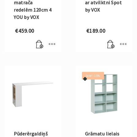
matrača
ar atvilktni Spot
redelēm 120cm 4
by VOX
YOU by VOX
€
459.00
€
189.00
Sale! -15%
Pūderērgaldiņš
Grāmatu lielais