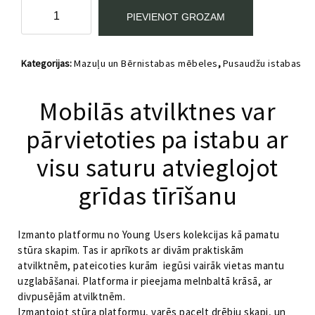
Platforma
PIEVIENOT GROZAM
stūra
skapim
ar
Kategorijas:
Mazuļu un Bērnistabas mēbeles
,
Pusaudžu istabas
atvilktnēm
mēbeles
,
Skapji un antresoli
,
Young Users
Young
Users
Mobilās atvilktnes var
VOX
melna
pārvietoties pa istabu ar
daudzums
visu saturu atvieglojot
grīdas tīrīšanu
Izmanto platformu no Young Users kolekcijas kā pamatu
stūra skapim. Tas ir aprīkots ar divām praktiskām
atvilktnēm, pateicoties kurām iegūsi vairāk vietas mantu
uzglabāšanai. Platforma ir pieejama melnbaltā krāsā, ar
divpusējām atvilktnēm.
Izmantojot stūra platformu, varēs pacelt drēbju skapi, un