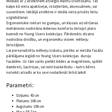
Modulis ar 2 atvilktnēm atvieglo mantu izvietošanu. Tas
kalpo kā vieta apakšveļai, rotaļlietām, aksesuāriem, vai
suvenīriem. Iekšējā atvilktne ir ideāla vieta privāto lietu
uzglabāšanai.
Ergonomiskie rokturi no gumijas, un klusais aizvēršanas
mehānisms nodrošina ikdienas komfortu lietojot plato
kumodi no Young Users kolekcijas. Pārdomāts dizains
nodrošina drošību, un ergonomiku visiem mēbeļu
lietotājiem.
Lai personalizētu mēbeļu izskatu, pietiks ar metāla fasāžu
pārklājuma iegādi no Young Users kolekcijas durvju
fasādēm. Uz tām varēs pielikt bildes ar magnētiem, spēlēt
dambreti, šautriņas, vai mini basketbolu – katrs bērns
noteikti atradīs ar ko sevi nodarbināt brīvā laikā!
Parametri:
Dziļums: 43 cm
Platums: 106 cm
Augstums: 106 cm
Masa: 58,7 kg