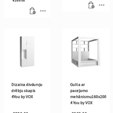
€
169.00
was:
Current
€199.00.
price
is:
€169.00.
Dizaina divdurvju
Gulta ar
drēbju skapis
paceļamo
4You by VOX
mehānismu160x200
4 You by VOX