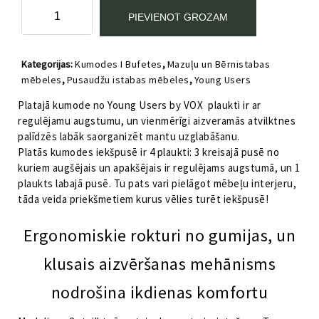
Platā
PIEVIENOT GROZAM
kumode
ar
plauktiem
Kategorijas:
Kumodes I Bufetes
,
Mazuļu un Bērnistabas
un
mēbeles
,
Pusaudžu istabas mēbeles
,
Young Users
atvilktnēm
Young
Platajā kumode no Young Users by VOX plaukti ir ar
Users
regulējamu augstumu, un vienmērīgi aizveramās atvilktnes
VOX
palīdzēs labāk saorganizēt mantu uzglabāšanu.
daudzums
Platās kumodes iekšpusē ir 4 plaukti: 3 kreisajā pusē no
kuriem augšējais un apakšējais ir regulējams augstumā, un 1
plaukts labajā pusē. Tu pats vari pielāgot mēbeļu interjeru,
tāda veida priekšmetiem kurus vēlies turēt iekšpusē!
Ergonomiskie rokturi no gumijas, un
klusais aizvēršanas mehānisms
nodrošina ikdienas komfortu