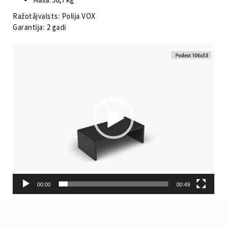
Ražotājvalsts: Polija VOX
Garantija: 2 gadi
Video
atskaņotājs
00:00
00:49