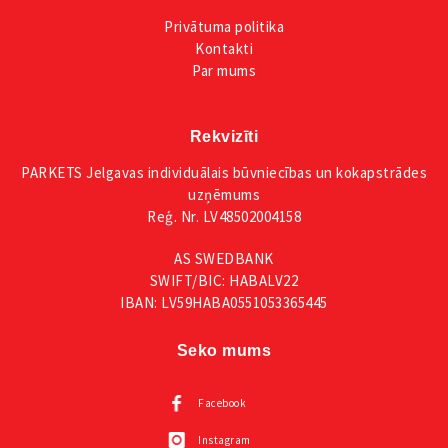
Privātuma
politika
Kontakti
Par mums
Rekvizīti
PARKETS Jelgavas individuālais būvniecības un kokapstrādes
uzņēmums
Reģ. Nr. LV48502004158
AS SWEDBANK
SWIFT/BIC: HABALV22
IBAN: LV59HABA0551053365445
Seko mums
Facebook
Instagram