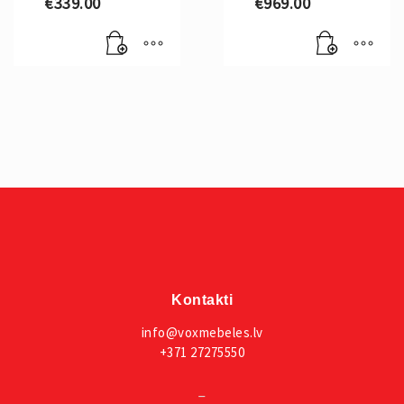
€
339.00
€
969.00
Kontakti
info@voxmebeles.lv
+371 27275550
_