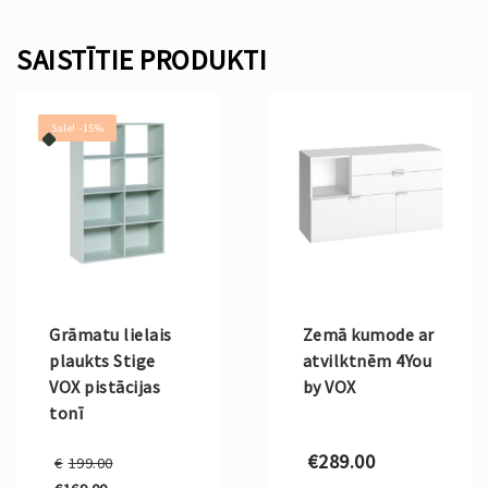
SAISTĪTIE PRODUKTI
Sale! -15%
Grāmatu lielais
Zemā kumode ar
plaukts Stige
atvilktnēm 4You
VOX pistācijas
by VOX
tonī
Original
€
289.00
€
199.00
price