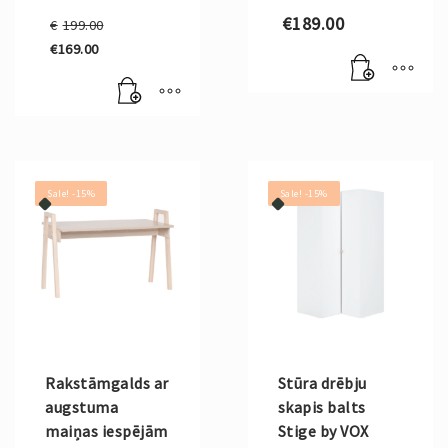
Original
€
189.00
€
199.00
price
€
169.00
was:
Current
€199.00.
price
is:
€169.00.
Sale! -15%
Sale! -15%
Rakstāmgalds ar
Stūra drēbju
augstuma
skapis balts
maiņas iespējām
Stige by VOX