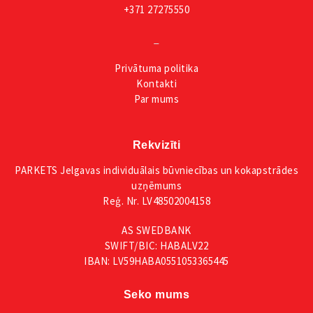
+371 27275550
_
Privātuma
politika
Kontakti
Par mums
Rekvizīti
PARKETS Jelgavas individuālais būvniecības un kokapstrādes
uzņēmums
Reģ. Nr. LV48502004158
AS SWEDBANK
SWIFT/BIC: HABALV22
IBAN: LV59HABA0551053365445
Seko mums