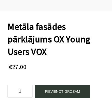
Metāla fasādes
pārklājums OX Young
Users VOX
€
27.00
Metāla
PIEVIENOT GROZAM
fasādes
pārklājums
OX
Kategorijas:
Pusaudžu istabas mēbeles
,
Young Users
Young