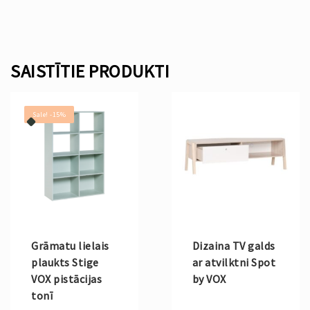
SAISTĪTIE PRODUKTI
Sale! -15%
Grāmatu lielais
Dizaina TV galds
plaukts Stige
ar atvilktni Spot
VOX pistācijas
by VOX
tonī