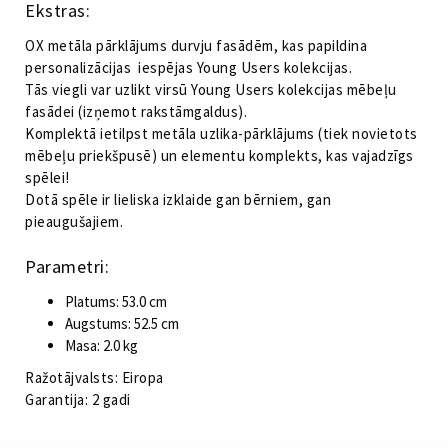
Ekstras:
Users
VOX
OX metāla pārklājums durvju fasādēm, kas papildina
daudzums
personalizācijas iespējas Young Users kolekcijas.
Tās viegli var uzlikt virsū Young Users kolekcijas mēbeļu
fasādei (izņemot rakstāmgaldus).
Komplektā ietilpst metāla uzlika-pārklājums (tiek novietots
mēbeļu priekšpusē) un elementu komplekts, kas vajadzīgs
spēlei!
Dotā spēle ir lieliska izklaide gan bērniem, gan
pieaugušajiem.
Parametri:
Platums: 53.0 cm
Augstums: 52.5 cm
Masa: 2.0 kg
Ražotājvalsts: Eiropa
Garantija: 2 gadi