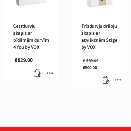
Četrdurvju
Trīsdurvju drēbju
skapis ar
skapis ar
bīdāmām durvīm
atvilktnēm Stige
4 You by VOX
by VOX
Original
€
829.00
€
589.00
price
€
500.00
was:
Current
€589.00.
price
is:
€500.00.