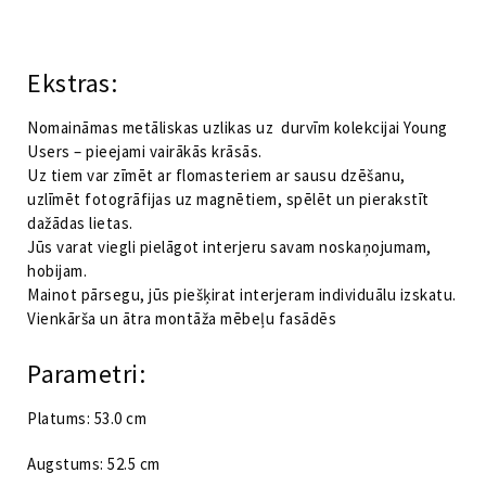
nedēļai
Kategorijas:
Pusaudžu istabas mēbeles
,
Young Users
Young
Users
Ekstras:
by
VOX
Nomaināmas metāliskas uzlikas uz durvīm kolekcijai Young
daudzums
Users – pieejami vairākās krāsās.
Uz tiem var zīmēt ar flomasteriem ar sausu dzēšanu,
uzlīmēt fotogrāfijas uz magnētiem, spēlēt un pierakstīt
dažādas lietas.
Jūs varat viegli pielāgot interjeru savam noskaņojumam,
hobijam.
Mainot pārsegu, jūs piešķirat interjeram individuālu izskatu.
Vienkārša un ātra montāža mēbeļu fasādēs
Parametri:
Platums: 53.0 cm
Augstums: 52.5 cm