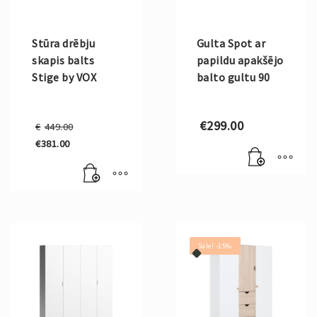
Stūra drēbju
Gulta Spot ar
skapis balts
papildu apakšējo
Stige by VOX
balto gultu 90
Original
€
299.00
€
449.00
price
€
381.00
was:
Current
€449.00.
price
is:
€381.00.
Sale! -15%