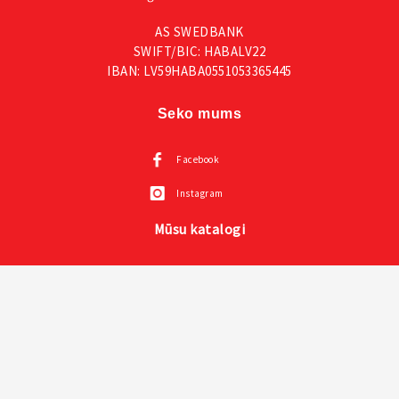
AS SWEDBANK
SWIFT/BIC: HABALV22
IBAN: LV59HABA0551053365445
Seko mums
Facebook
Instagram
Mūsu katalogi
Visas VOX mēbeles
Creative kolekcija un prezentācija un instrukcija
Mazuļu mēbeles VOX
Sienas paneļi LINERIO