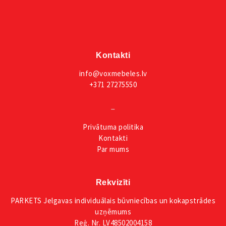
Kontakti
info@voxmebeles.lv
+371 27275550
_
Privātuma
politika
Kontakti
Par mums
Rekvizīti
PARKETS Jelgavas individuālais būvniecības un kokapstrādes
uzņēmums
Reģ. Nr. LV48502004158