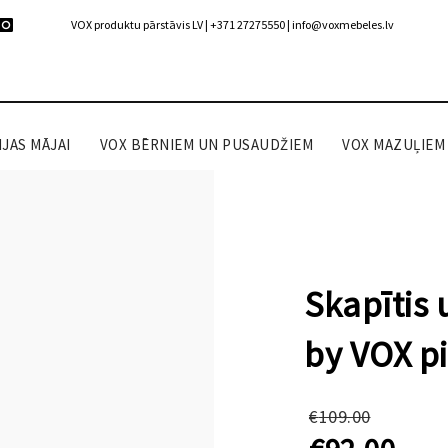
VOX produktu pārstāvis LV | +371 27275550 |
info@voxmebeles.lv
JAS MĀJAI
VOX BĒRNIEM UN PUSAUDŽIEM
VOX MAZUĻIEM
Skapītis 
by VOX pi
Origin
€
109.00
price