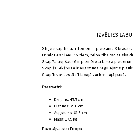
IZVĒLIES LAB
Stige skapītis uz riteņiem ir pieejama 3 krāsās: t
Izvēloties vienu no tiem, telpā tiks radīts skaid
Skapīša augšpusē ir piemērota biroja piederumu
Skapīša iekšpusē ir augstumā regulējams plauk
Skapīti var uzstādīt labajā vai kreisajā pusē.
Parametri:
Dziļums: 45.5 cm
Platums: 39.0 cm
Augstums: 61.5 cm
Masa: 17.9 kg
Ražotājvalsts: Eiropa