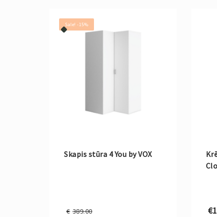
Sale! -15%
Skapis stūra 4 You by VOX
Krē
Clo
Original
€
1
€
389.00