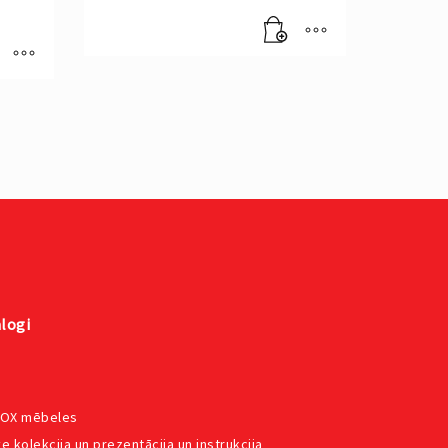
logi
VOX mēbeles
e kolekcija un prezentācija un instrukcija