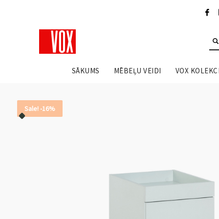
SĀKUMS
MĒBEĻU VEIDI
VOX KOLEKCI
Sale! -16%