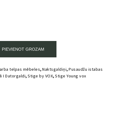
00.
PIEVIENOT GROZAM
Darba telpas mēbeles
,
Naktsgaldiņi
,
Pusaudžu istabas
 I Datorgaldi
,
Stige by VOX
,
Stige Young vox