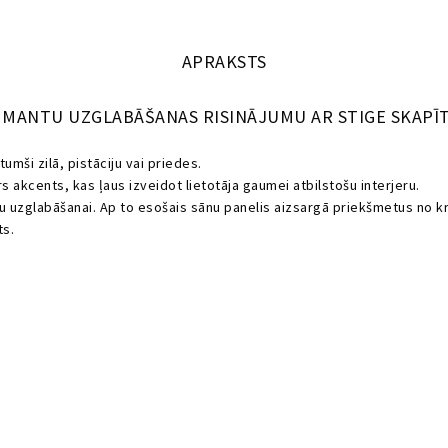
APRAKSTS
U MANTU UZGLABĀŠANAS RISINĀJUMU AR STIGE SKAPĪT
umši zilā, pistāciju vai priedes.
rs akcents, kas ļaus izveidot lietotāja gaumei atbilstošu interjeru.
 uzglabāšanai. Ap to esošais sānu panelis aizsargā priekšmetus no kr
ts.