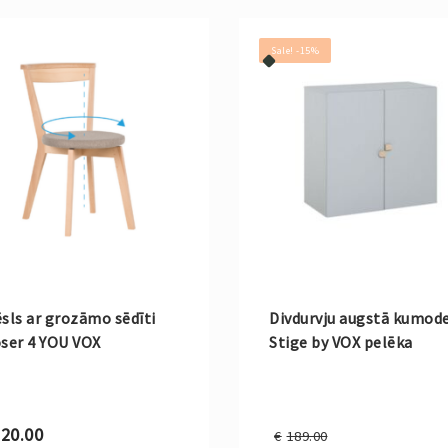
Sale! -15%
sls ar grozāmo sēdīti
Divdurvju augstā kumod
ser 4 YOU VOX
Stige by VOX pelēka
Original
20.00
€
189.00