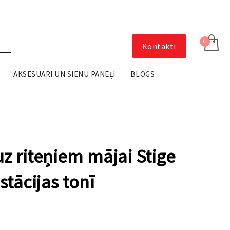
Kontakti
AKSESUĀRI UN SIENU PANEĻI
BLOGS
uz riteņiem mājai Stige
stācijas tonī
al