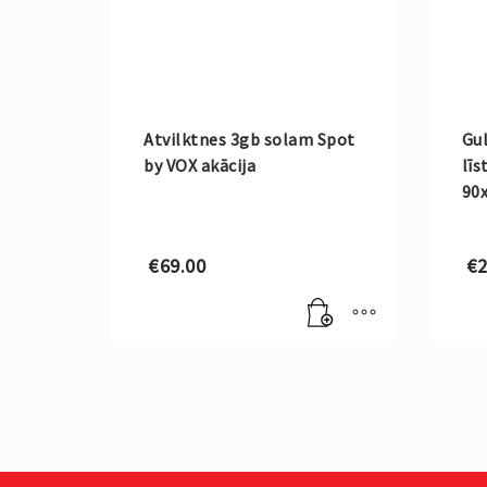
Atvilktnes 3gb solam Spot
Gul
by VOX akācija
līs
90
€
69.00
€
2