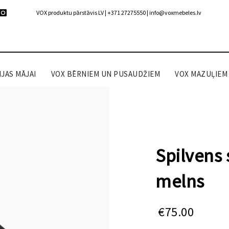
VOX produktu pārstāvis LV | +371 27275550 |
info@voxmebeles.lv
JAS MĀJAI
VOX BĒRNIEM UN PUSAUDŽIEM
VOX MAZUĻIEM
Spilvens
melns
€
75.00