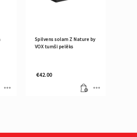
a
Spilvens solam Z Nature by
VOX tumši pelēks
€
42.00