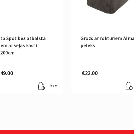
ta Spot bez atbalsta
Grozs ar rokturiem Alm
tēm ar veļas kasti
pelēks
x200cm
49.00
€
22.00