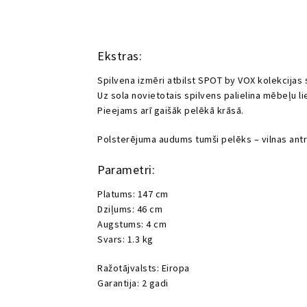
Ekstras:
Spilvena izmēri atbilst SPOT by VOX kolekcijas 
Uz sola novietotais spilvens palielina mēbeļu l
Pieejams arī gaišāk pelēkā krāsā.
Polsterējuma audums tumši pelēks – vilnas antr
Parametri:
Platums: 147 cm
Dziļums: 46 cm
Augstums: 4 cm
Svars: 1.3 kg
Ražotājvalsts: Eiropa
Garantija: 2 gadi