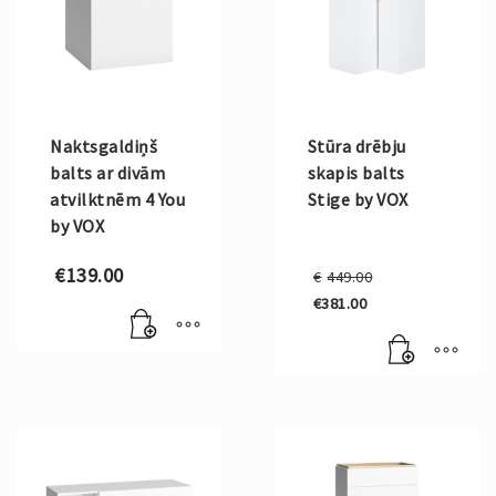
Naktsgaldiņš
Stūra drēbju
balts ar divām
skapis balts
atvilktnēm 4 You
Stige by VOX
by VOX
Original
€
139.00
€
449.00
price
€
381.00
was:
Current
€449.00.
price
is:
€381.00.