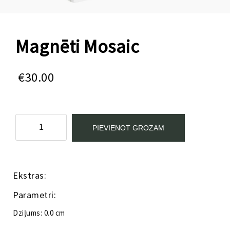
Magnēti Mosaic
€
30.00
Magnēti
PIEVIENOT GROZAM
Mosaic
daudzums
Kategorija:
Pusaudžu istabas mēbeles
Ekstras:
Parametri:
Dziļums: 0.0 cm