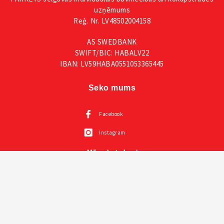
uzņēmums
Reģ. Nr. LV48502004158
AS SWEDBANK
SWIFT/BIC: HABALV22
IBAN: LV59HABA0551053365445
Seko mums
Facebook
Instagram
Mūsu katalogi
Visas VOX mēbeles
Creative kolekcija un prezentācija un instrukcija
Mazuļu mēbeles VOX