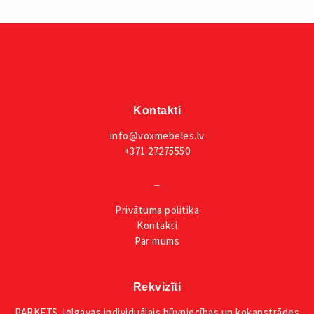
Kontakti
info@voxmebeles.lv
+371 27275550
_
Privātuma
politika
Kontakti
Par mums
Rekvizīti
PARKETS Jelgavas individuālais būvniecības un kokapstrādes