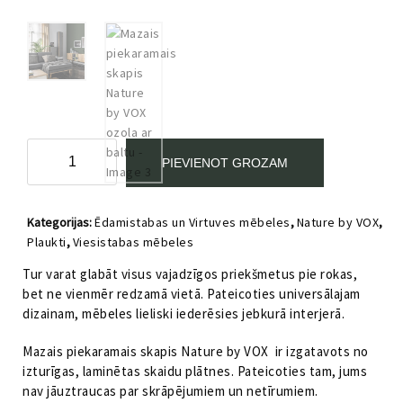
Mazais
PIEVIENOT GROZAM
piekaramais
skapis
Nature
Kategorijas:
Ēdamistabas un Virtuves mēbeles
,
Nature by VOX
,
by
Plaukti
,
Viesistabas mēbeles
VOX
ozola
Tur varat glabāt visus vajadzīgos priekšmetus pie rokas,
ar
bet ne vienmēr redzamā vietā. Pateicoties universālajam
baltu
dizainam, mēbeles lieliski iederēsies jebkurā interjerā.
daudzums
Mazais piekaramais skapis Nature by VOX ir izgatavots no
izturīgas, laminētas skaidu plātnes. Pateicoties tam, jums
nav jāuztraucas par skrāpējumiem un netīrumiem.