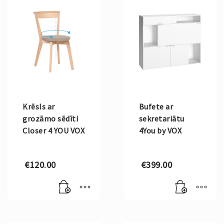
Krēsls ar
Bufete ar
grozāmo sēdīti
sekretariātu
Closer 4 YOU VOX
4You by VOX
€
120.00
€
399.00