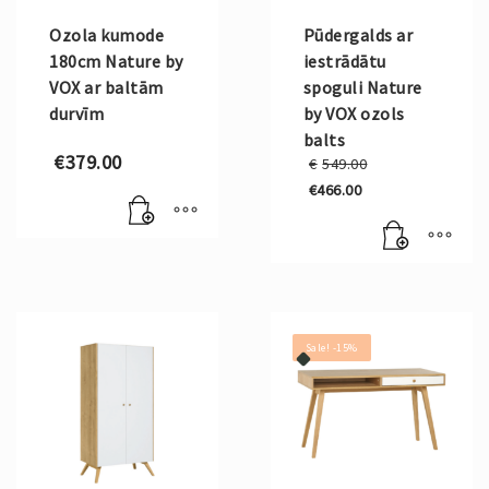
Ozola kumode
Pūdergalds ar
180cm Nature by
iestrādātu
VOX ar baltām
spoguli Nature
durvīm
by VOX ozols
balts
Original
€
379.00
€
549.00
price
€
466.00
was:
Current
€549.00.
price
is:
€466.00.
Sale! -15%