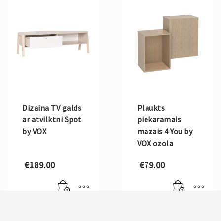
Dizaina TV galds
Plaukts
ar atvilktni Spot
piekaramais
by VOX
mazais 4 You by
VOX ozola
€
189.00
€
79.00