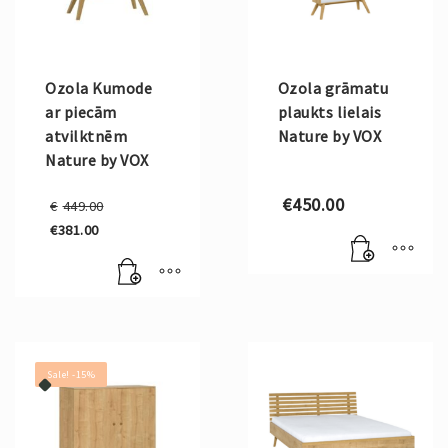
Ozola Kumode
Ozola grāmatu
ar piecām
plaukts lielais
atvilktnēm
Nature by VOX
Nature by VOX
Original
€
450.00
€
449.00
price
€
381.00
was:
Current
€449.00.
price
is:
€381.00.
Sale! -15%