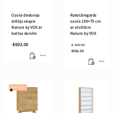
Ozola divdurvju
Rakstāmgalds
drēbju skapis
ozola 130×75 cm
Nature by VOX ar
ar atvilktni
baltas durvīm
Nature by VOX
Original
€
602.00
€
449.00
price
€
381.00
was:
Current
€449.00.
price
is:
€381.00.
Sale! -15%