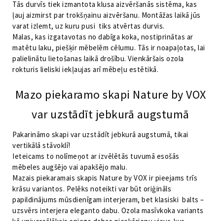
Tās durvīs tiek izmantota klusa aizvēršanās sistēma, kas
ļauj aizmirst par trokšņainu aizvēršanu. Montāžas laikā jūs
varat izlemt, uz kuru pusi tiks atvērtas durvis.
Malas, kas izgatavotas no dabīga koka, nostiprinātas ar
matētu laku, piešķir mēbelēm cēlumu. Tās ir noapaļotas, lai
palielinātu lietošanas laikā drošību. Vienkāršais ozola
rokturis lieliski iekļaujas arī mēbeļu estētikā.
Mazo piekaramo skapi Nature by VOX
var uzstādīt jebkurā augstumā
Pakarināmo skapi var uzstādīt jebkurā augstumā, tikai
vertikālā stāvoklī!
Ieteicams to nolīmeņot ar izvēlētās tuvumā esošās
mēbeles augšējo vai apakšējo malu.
Mazais piekaramais skapis Nature by VOX ir pieejams trīs
krāsu variantos. Pelēks noteikti var būt oriģināls
papildinājums mūsdienīgam interjeram, bet klasiski balts –
uzsvērs interjera eleganto dabu. Ozola masīvkoka variants