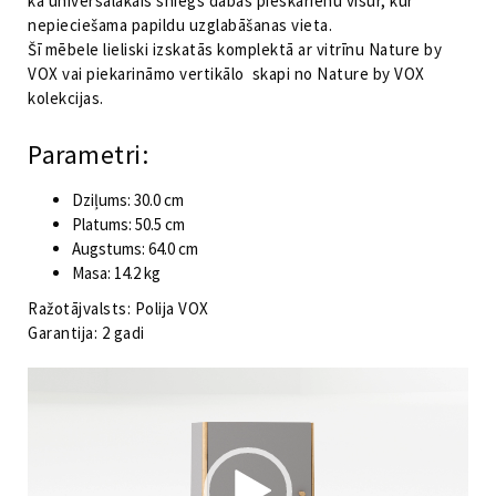
kā universālākais sniegs dabas pieskārienu visur, kur
nepieciešama papildu uzglabāšanas vieta.
Šī mēbele lieliski izskatās komplektā ar vitrīnu Nature by
VOX vai piekarināmo vertikālo skapi no Nature by VOX
kolekcijas.
Parametri:
Dziļums: 30.0 cm
Platums: 50.5 cm
Augstums: 64.0 cm
Masa: 14.2 kg
Ražotājvalsts: Polija VOX
Garantija: 2 gadi
Video
atskaņotājs