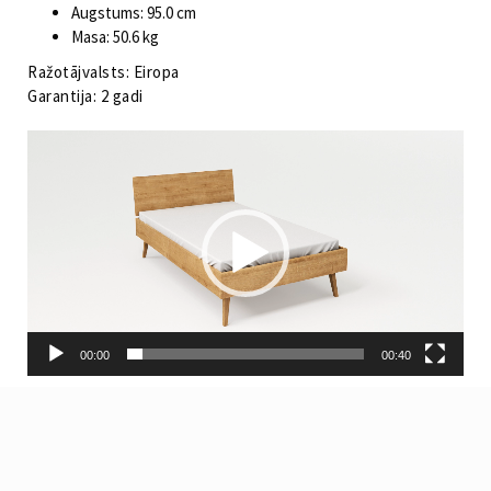
Augstums: 95.0 cm
Masa: 50.6 kg
Ražotājvalsts: Eiropa
Garantija: 2 gadi
Video
atskaņotājs
00:00
00:40