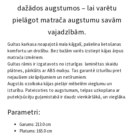
dažādos augstumos – lai varētu
pielāgot matrača augstumu savām
vajadzībām.
Gultas karkasa noapaļotā mala kājgalī, palielina lietošanas
komfortu un drošību. Bez bažām varēs izstiept kājas ārpus
matrača izmēriem.
Gultas rāmis ir izgatavots no izturīgas laminētas skaidu
plātnes, pārklāts ar ABS maliņu. Tas garantē izturību pret
nejaušiem skrāpējumiem un netīrumiem.
Augstās ozolkoka kājas piešķir mēbelēm vieglumu un
izturību. Pateicoties to augstumam, telpas uzkopšana ar
putekļsūcēju guļamistabā ir daudz vienkāršākā, un vieglāka.
Parametri:
Garums: 213.0 cm
Platums: 165.0 cm