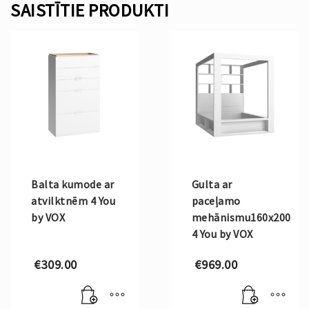
SAISTĪTIE PRODUKTI
Balta kumode ar
Gulta ar
atvilktnēm 4 You
paceļamo
by VOX
mehānismu160x200
4 You by VOX
€
309.00
€
969.00