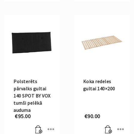
Polsterēts
Koka redeles
pārvalks gultai
gultai 140×200
140 SPOT BY VOX
tumši pelēkā
auduma
€
95.00
€
90.00