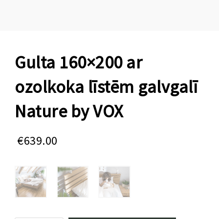
Gulta 160×200 ar
ozolkoka līstēm galvgalī
Nature by VOX
€
639.00