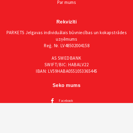
Par mums
Rekvizīti
PARKETS Jelgavas individuālais būvniecības un kokapstrādes
uzņēmums
Reģ. Nr. LV48502004158
AS SWEDBANK
SWIFT/BIC: HABALV22
IBAN: LV59HABA0551053365445
Seko mums
Facebook
Instagram
Mūsu katalogi