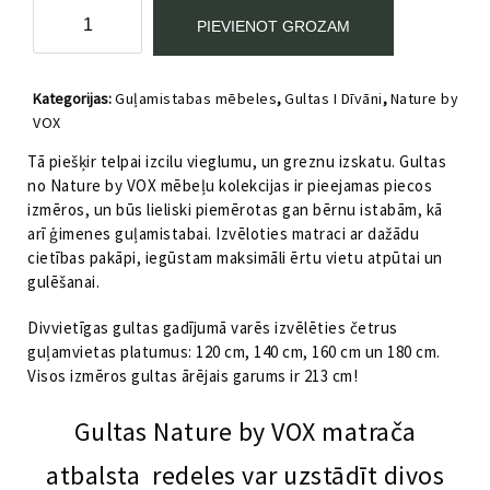
Gulta
PIEVIENOT GROZAM
160x200
ar
ozolkoka
Kategorijas:
Guļamistabas mēbeles
,
Gultas I Dīvāni
,
Nature by
līstēm
VOX
galvgalī
Nature
Tā piešķir telpai izcilu vieglumu, un greznu izskatu. Gultas
by
no Nature by VOX mēbeļu kolekcijas ir pieejamas piecos
VOX
izmēros, un būs lieliski piemērotas gan bērnu istabām, kā
daudzums
arī ģimenes guļamistabai. Izvēloties matraci ar dažādu
cietības pakāpi, iegūstam maksimāli ērtu vietu atpūtai un
gulēšanai.
Divvietīgas gultas gadījumā varēs izvēlēties četrus
guļamvietas platumus: 120 cm, 140 cm, 160 cm un 180 cm.
Visos izmēros gultas ārējais garums ir 213 cm!
Gultas Nature by VOX matrača
atbalsta redeles var uzstādīt divos