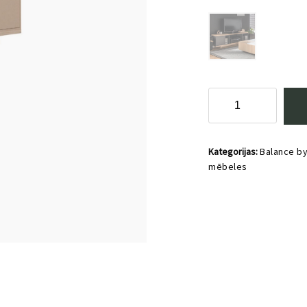
TV
dizaina
galds
138cm
Kategorijas:
Balance b
Balance
mēbeles
by
VOX
daudzums