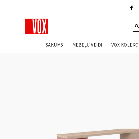
SĀKUMS
MĒBEĻU VEIDI
VOX KOLEKCI