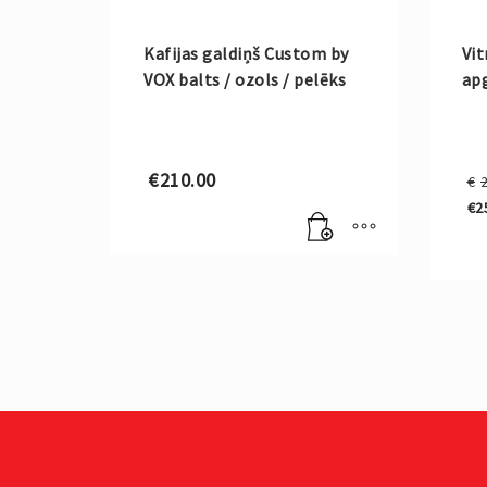
Kafijas galdiņš Custom by
Vit
VOX balts / ozols / pelēks
ap
€
210.00
€
€
2
Cu
pri
is:
€2