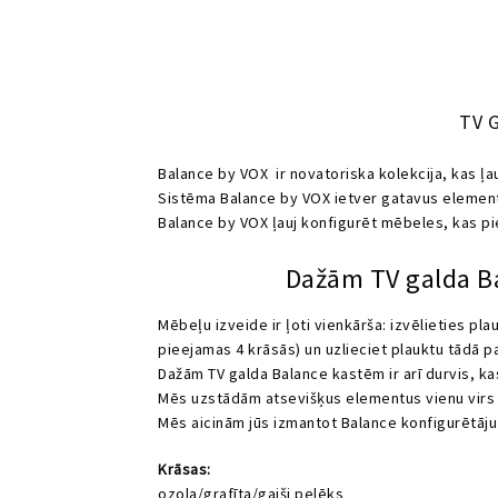
TV 
Balance by VOX ir novatoriska kolekcija, kas ļ
Sistēma Balance by VOX ietver gatavus elementu
Balance by VOX ļauj konfigurēt mēbeles, kas pi
Dažām TV galda Ba
Mēbeļu izveide ir ļoti vienkārša: izvēlieties pl
pieejamas 4 krāsās) un uzlieciet plauktu tādā 
Dažām TV galda Balance kastēm ir arī durvis, k
Mēs uzstādām atsevišķus elementus vienu virs o
Mēs aicinām jūs izmantot Balance konfigurētāju
Krāsas:
ozola/grafīta/gaiši pelēks