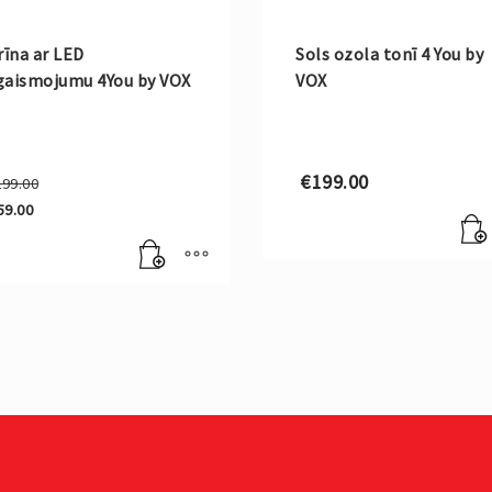
rīna ar LED
Sols ozola tonī 4 You by
gaismojumu 4You by VOX
VOX
Original
€
199.00
299.00
price
59.00
was:
rrent
€299.00.
ce
59.00.