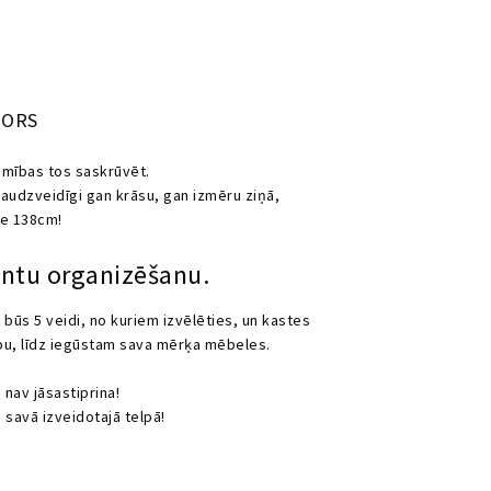
TORS
amības tos saskrūvēt.
audzveidīgi gan krāsu, gan izmēru ziņā,
ce 138cm!
antu organizēšanu.
( būs 5 veidi, no kuriem izvēlēties, un kastes
ību, līdz iegūstam sava mērķa mēbeles.
nav jāsastiprina!
savā izveidotajā telpā!