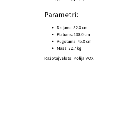
Parametri:
Dziļums: 32.0 cm
Platums: 138.0 cm
Augstums: 45.0 cm
Masa: 32.7 kg
Ražotājvalsts: Polija VOX
Video
Media error: Format(s) not supported or source(s) not
atskaņotājs
Lejupielādēt failu: https://static10.vox.pl/files/assets/img/k