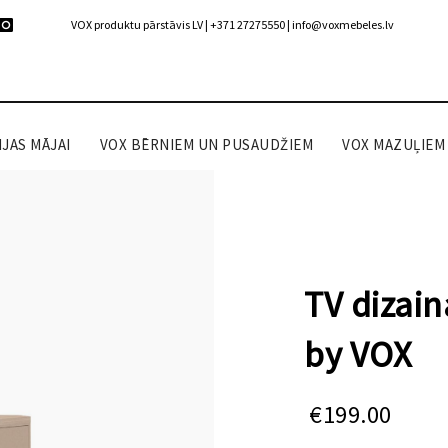
VOX produktu pārstāvis LV | +371 27275550 |
info@voxmebeles.lv
JAS MĀJAI
VOX BĒRNIEM UN PUSAUDŽIEM
VOX MAZUĻIEM
TV dizai
by VOX
€
199.00