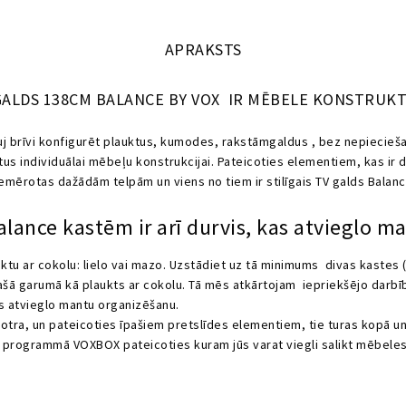
APRAKSTS
GALDS 138CM BALANCE BY VOX IR MĒBELE KONSTRUK
auj brīvi konfigurēt plauktus, kumodes, rakstāmgaldus , bez nepiecieš
s individuālai mēbeļu konstrukcijai. Pateicoties elementiem, kas ir d
emērotas dažādām telpām un viens no tiem ir stilīgais TV galds Balan
lance kastēm ir arī durvis, kas atvieglo m
auktu ar cokolu: lielo vai mazo. Uzstādiet uz tā minimums divas kastes 
pašā garumā kā plaukts ar cokolu. Tā mēs atkārtojam iepriekšējo darb
as atvieglo mantu organizēšanu.
tra, un pateicoties īpašiem pretslīdes elementiem, tie turas kopā un 
 programmā VOXBOX pateicoties kuram jūs varat viegli salikt mēbeles 