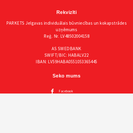
Rekvizīti
PARKETS Jelgavas individuālais būvniecības un kokapstrādes
uzņēmums
Reģ. Nr. LV48502004158
AS SWEDBANK
SWIFT/BIC: HABALV22
IBAN: LV59HABA0551053365445
Seko mums
Facebook
Instagram
Mūsu katalogi