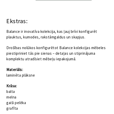
Balance
by
Kategorija:
Balance by VOX
VOX
gaiši
Ekstras:
pelēka
daudzums
Balance ir inovatīva kolekcija, kas ļauj brīvi konfigurēt
plauktus, kumodes, rakstāmgaldus un skapjus.
Drošības nolūkos konfigurētot Balance kolekcijas mēbeles
piestipriniet tās pie sienas – detaļas un stiprinājuma
komplektu atradīsiet mēbeļu iepakojumā.
Materiāls:
laminēta plāksne
Krāsa:
balta
melna
gaiši pelēka
grafīta