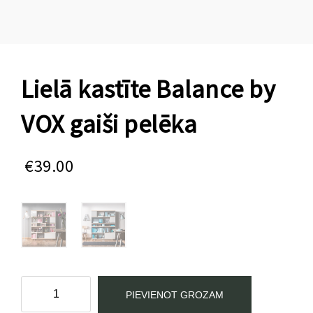
Lielā kastīte Balance by
VOX gaiši pelēka
€
39.00
Lielā
PIEVIENOT GROZAM
kastīte