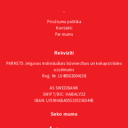
_
Privātuma
politika
Kontakti
Par mums
Rekvizīti
PARKETS Jelgavas individuālais būvniecības un kokapstrādes
uzņēmums
Reģ. Nr. LV48502004158
AS SWEDBANK
SWIFT/BIC: HABALV22
IBAN: LV59HABA0551053365445
Seko mums