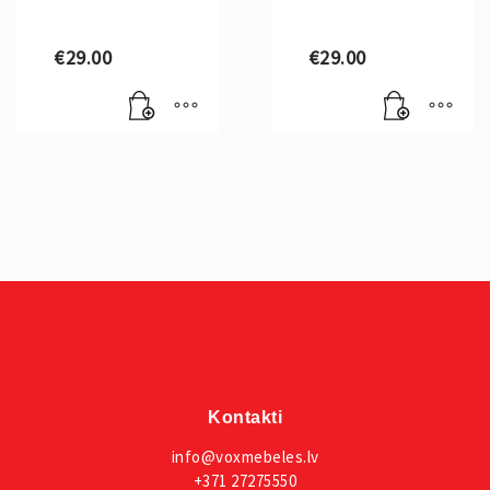
€
29.00
€
29.00
Kontakti
info@voxmebeles.lv
+371 27275550