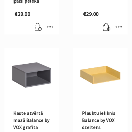
gaiši pelēka
€
29.00
€
29.00
Kaste atvērtā
Plauktu ieliknis
mazā Balance by
Balance by VOX
VOX grafīta
dzeltens