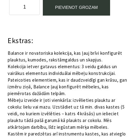
Atvērta
PIEVIENOT GROZAM
vidēja
augstuma
kaste
Kategorija:
Balance by VOX
Balance
by
Ekstras:
VOX
melna
Balance ir novatoriska kolekcija, kas ļauj brīvi konfigurēt
daudzums
plauktus, kumodes, rakstāmgaldus un skapjus.
Kolekcija ietver gatavus elementus: 3 veidu galdus un
vairākus elementus individuālai mēbeļu konstrukcijai.
Pateicoties elementiem, kas ir daudzveidīgi gan krāsu, gan
izmēru ziņā, Balance ļauj konfigurēt mēbeles, kas
piemērotas dažādām telpām.
Mēbeļu izveide ir ļoti vienkārša: izvēlieties plauktu ar
cokolu: lielu vai mazu. Uzstādiet uz tā min. divas kastes (5
veidi, no kuriem izvēlēties – katrs 4 krāsās) un ielieciet
plauktu tādā pašā garumā kā plaukts ar cokolu. Mēs
atkārtojam darbību, līdz iegūstam mērķa mēbeles.
Kastēm ir paredzētas arī instrumentu kastes, kas atvieglo