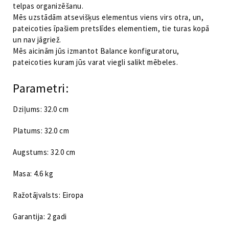
telpas organizēšanu.
Mēs uzstādām atsevišķus elementus viens virs otra, un,
pateicoties īpašiem pretslīdes elementiem, tie turas kopā
un nav jāgriež.
Mēs aicinām jūs izmantot Balance konfiguratoru,
pateicoties kuram jūs varat viegli salikt mēbeles.
Parametri:
Dziļums: 32.0 cm
Platums: 32.0 cm
Augstums: 32.0 cm
Masa: 4.6 kg
Ražotājvalsts: Eiropa
Garantija: 2 gadi