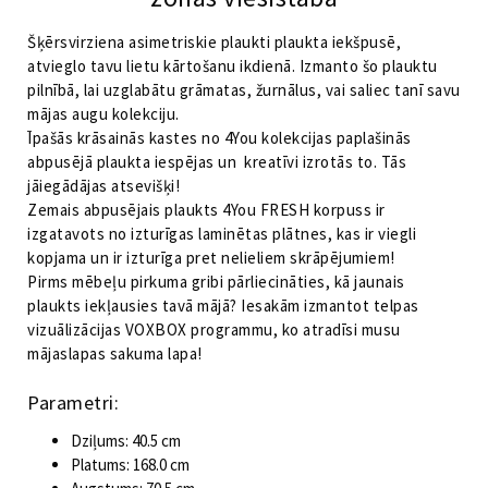
Šķērsvirziena asimetriskie plaukti plaukta iekšpusē,
atvieglo tavu lietu kārtošanu ikdienā. Izmanto šo plauktu
pilnībā, lai uzglabātu grāmatas, žurnālus, vai saliec tanī savu
mājas augu kolekciju.
Īpašās krāsainās kastes no 4You kolekcijas paplašinās
abpusējā plaukta iespējas un kreatīvi izrotās to. Tās
jāiegādājas atsevišķi!
Zemais abpusējais plaukts 4You FRESH korpuss ir
izgatavots no izturīgas laminētas plātnes, kas ir viegli
kopjama un ir izturīga pret nelieliem skrāpējumiem!
Pirms mēbeļu pirkuma gribi pārliecināties, kā jaunais
plaukts iekļausies tavā mājā? Iesakām izmantot telpas
vizuālizācijas VOXBOX programmu, ko atradīsi musu
mājaslapas sakuma lapa!
Parametri:
Dziļums: 40.5 cm
Platums: 168.0 cm