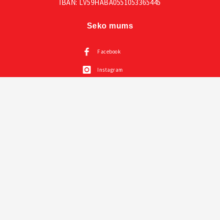
IBAN: LV59HABA0551053365445
Seko mums
Facebook
Instagram
Mūsu katalogi
Visas VOX mēbeles
Creative kolekcija un prezentācija un instrukcija
Mazuļu mēbeles VOX
Sienas paneļi LINERIO
Mīkstie paneļi SOFORM
© 2026 voxmebeles.lv