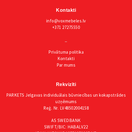
Kontakti
info@voxmebeles.lv
+371 27275550
_
Privātuma
politika
Kontakti
Par mums
Rekvizīti
PARKETS Jelgavas individuālais būvniecības un kokapstrādes
uzņēmums
Reģ. Nr. LV48502004158
AS SWEDBANK
SWIFT/BIC: HABALV22