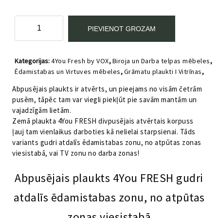
Zemais
PIEVIENOT GROZAM
abpusējais
plaukts
4You
Kategorijas:
4You Fresh by VOX
,
Biroja un Darba telpas mēbeles
,
FRESH
Ēdamistabas un Virtuves mēbeles
,
Grāmatu plaukti I Vitrīnas
,
daudzums
Pusaudžu istabas mēbeles
,
Viesistabas mēbeles
Abpusējais plaukts ir atvērts, un pieejams no visām četrām
pusēm, tāpēc tam var viegli piekļūt pie savām mantām un
vajadzīgām lietām.
Zemā plaukta 4You FRESH divpusējais atvērtais korpuss
ļauj tam vienlaikus darboties kā nelielai starpsienai. Tāds
variants gudri atdalīs ēdamistabas zonu, no atpūtas zonas
viesistabā, vai TV zonu no darba zonas!
Abpusējais plaukts 4You FRESH gudri
atdalīs ēdamistabas zonu, no atpūtas
zonas viesistabā