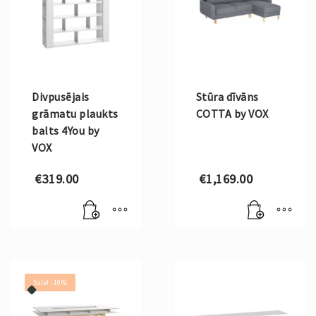
Divpusējais
Stūra dīvāns
grāmatu plaukts
COTTA by VOX
balts 4You by
VOX
€
319.00
€
1,169.00
Sale! -10%