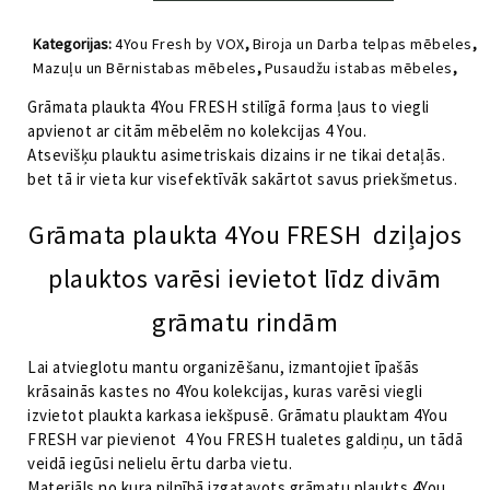
plaukts
bēšs
Kategorijas:
4You Fresh by VOX
,
Biroja un Darba telpas mēbeles
,
4You
Mazuļu un Bērnistabas mēbeles
,
Pusaudžu istabas mēbeles
,
FRESH
Viesistabas mēbeles
206
Grāmata plaukta 4You FRESH stilīgā forma ļaus to viegli
daudzums
apvienot ar citām mēbelēm no kolekcijas 4 You.
Atsevišķu plauktu asimetriskais dizains ir ne tikai detaļās.
bet tā ir vieta kur visefektīvāk sakārtot savus priekšmetus.
Grāmata plaukta 4You FRESH dziļajos
plauktos varēsi ievietot līdz divām
grāmatu rindām
Lai atvieglotu mantu organizēšanu, izmantojiet īpašās
krāsainās kastes no 4You kolekcijas, kuras varēsi viegli
izvietot plaukta karkasa iekšpusē. Grāmatu plauktam 4You
FRESH var pievienot 4 You FRESH tualetes galdiņu, un tādā
veidā iegūsi nelielu ērtu darba vietu.
Materiāls no kura pilnībā izgatavots grāmatu plaukts 4You