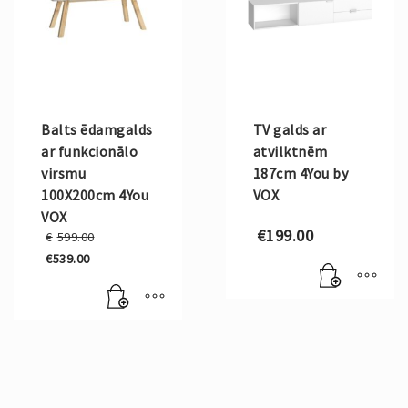
Balts ēdamgalds
TV galds ar
ar funkcionālo
atvilktnēm
virsmu
187cm 4You by
100X200cm 4You
VOX
VOX
Original
€
199.00
€
599.00
price
€
539.00
was:
Current
€599.00.
price
is:
€539.00.