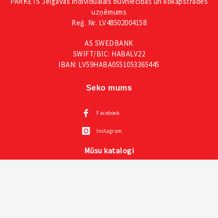
PARKETS Jelgavas individuālais būvniecības un kokapstrādes
uzņēmums
Reģ. Nr. LV48502004158
AS SWEDBANK
SWIFT/BIC: HABALV22
IBAN: LV59HABA0551053365445
Seko mums
Facebook
Instagram
Mūsu katalogi
Visas VOX mēbeles
Creative kolekcija un prezentācija un instrukcija
Mazuļu mēbeles VOX