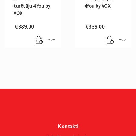
turētāju 4 You by
4You by VOX
VOX
€
389.00
€
339.00
Kontakti