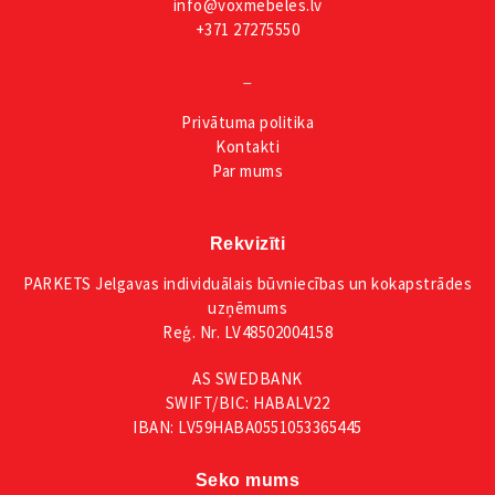
info@voxmebeles.lv
+371 27275550
_
Privātuma
politika
Kontakti
Par mums
Rekvizīti
PARKETS Jelgavas individuālais būvniecības un kokapstrādes
uzņēmums
Reģ. Nr. LV48502004158
AS SWEDBANK
SWIFT/BIC: HABALV22
IBAN: LV59HABA0551053365445
Seko mums