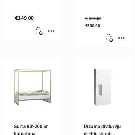
Original
€
149.00
€
389.00
price
€
330.00
was:
Current
€389.00.
price
is:
€330.00.
Gulta 90×200 ar
Dizaina divdurvju
baldahīna
drēbju skapis