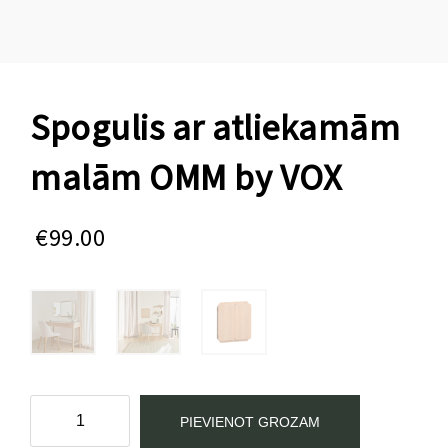
Spogulis ar atliekamām
malām OMM by VOX
€
99.00
Spogulis
PIEVIENOT GROZAM
ar