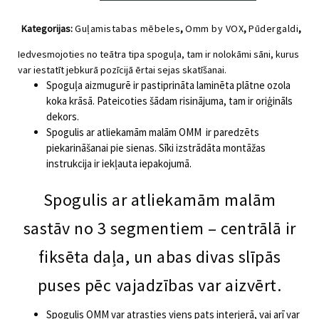
atliekamām
malām
Kategorijas:
Guļamistabas mēbeles
,
Omm by VOX
,
Pūdergaldi
,
OMM
Pusaudžu istabas mēbeles
,
Spoguļi
by
Iedvesmojoties no teātra tipa spoguļa, tam ir nolokāmi sāni, kurus
VOX
var iestatīt jebkurā pozīcijā ērtai sejas skatīšanai.
daudzums
Spoguļa aizmugurē ir pastiprināta laminēta plātne ozola
koka krāsā. Pateicoties šādam risinājuma, tam ir oriģināls
dekors.
Spogulis ar atliekamām malām OMM ir paredzēts
piekarināšanai pie sienas. Sīki izstrādāta montāžas
instrukcija ir iekļauta iepakojumā.
Spogulis ar atliekamām malām
sastāv no 3 segmentiem – centrālā ir
fiksēta daļa, un abas divas slīpās
puses pēc vajadzības var aizvērt.
Spogulis OMM var atrasties viens pats interjerā, vai arī var