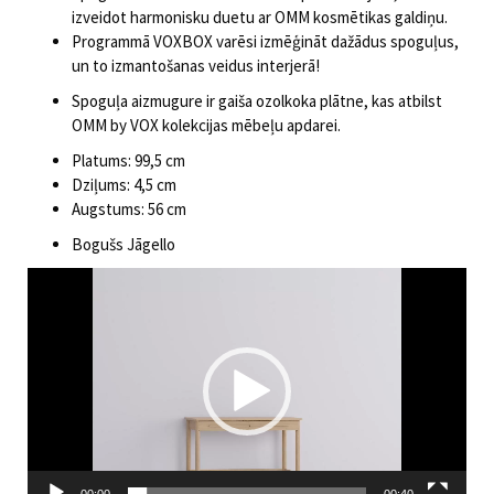
izveidot harmonisku duetu ar OMM kosmētikas galdiņu.
Programmā VOXBOX varēsi izmēģināt dažādus spoguļus,
un to izmantošanas veidus interjerā!
Spoguļa aizmugure ir gaiša ozolkoka plātne, kas atbilst
OMM by VOX kolekcijas mēbeļu apdarei.
Platums: 99,5 cm
Dziļums: 4,5 cm
Augstums: 56 cm
Bogušs Jāgello
Video
atskaņotājs
00:00
00:40