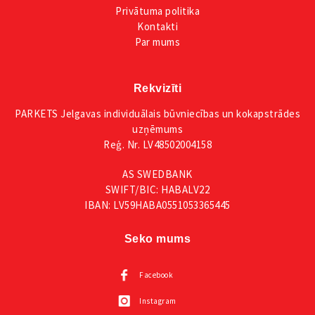
Privātuma
politika
Kontakti
Par mums
Rekvizīti
PARKETS Jelgavas individuālais būvniecības un kokapstrādes
uzņēmums
Reģ. Nr. LV48502004158
AS SWEDBANK
SWIFT/BIC: HABALV22
IBAN: LV59HABA0551053365445
Seko mums
Facebook
Instagram