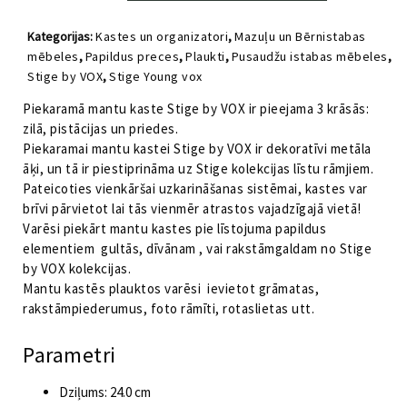
kaste
Stige
Kategorijas:
Kastes un organizatori
,
Mazuļu un Bērnistabas
by
mēbeles
,
Papildus preces
,
Plaukti
,
Pusaudžu istabas mēbeles
,
VOX
Stige by VOX
,
Stige Young vox
priede
daudzums
Piekaramā mantu kaste Stige by VOX ir pieejama 3 krāsās:
zilā, pistācijas un priedes.
Piekaramai mantu kastei Stige by VOX ir dekoratīvi metāla
āķi, un tā ir piestiprināma uz Stige kolekcijas līstu rāmjiem.
Pateicoties vienkāršai uzkarināšanas sistēmai, kastes var
brīvi pārvietot lai tās vienmēr atrastos vajadzīgajā vietā!
Varēsi piekārt mantu kastes pie līstojuma papildus
elementiem gultās, dīvānam , vai rakstāmgaldam no Stige
by VOX kolekcijas.
Mantu kastēs plauktos varēsi ievietot grāmatas,
rakstāmpiederumus, foto rāmīti, rotaslietas utt.
Parametri
Dziļums: 24.0 cm