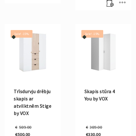
is:
€152.00.
Sale! -15%
Sale! -15%
Trīsdurvju drēbju
Skapis stūra 4
skapis ar
You by VOX
atvilktnēm Stige
by VOX
Original
Original
€
589.00
€
389.00
price
price
€
500.00
€
330.00