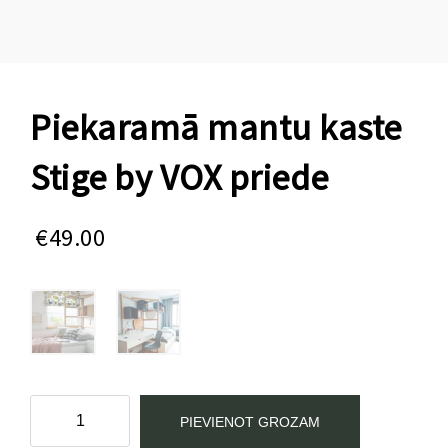
Piekaramā mantu kaste
Stige by VOX priede
€
49.00
Piekaramā
PIEVIENOT GROZAM
mantu