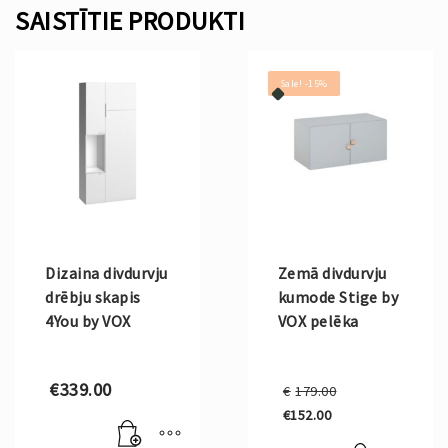
SAISTĪTIE PRODUKTI
Sale! -15%
Dizaina divdurvju
Zemā divdurvju
drēbju skapis
kumode Stige by
4You by VOX
VOX pelēka
Original
€
339.00
€
179.00
price
€
152.00
was:
Current
€179.00.
price