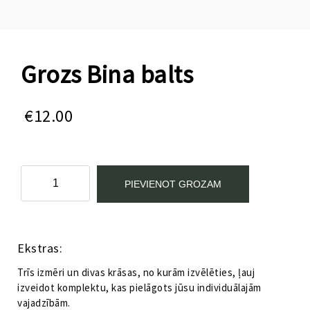
Grozs Bina balts
€
12.00
Grozs
PIEVIENOT GROZAM
Bina
balts
daudzums
Kategorijas:
Aksesuāri
,
Kastes un organizatori
Ekstras:
Trīs izmēri un divas krāsas, no kurām izvēlēties, ļauj
izveidot komplektu, kas pielāgots jūsu individuālajām
vajadzībām.