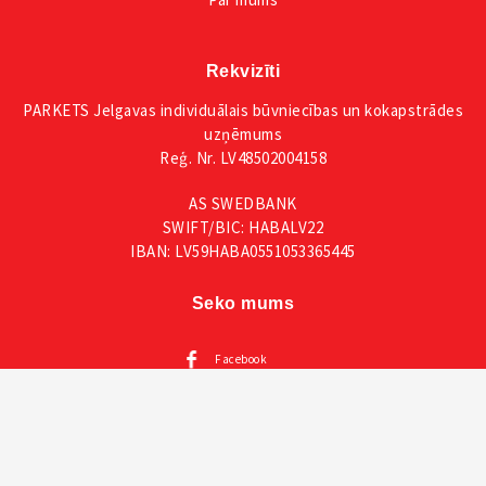
Rekvizīti
PARKETS Jelgavas individuālais būvniecības un kokapstrādes
uzņēmums
Reģ. Nr. LV48502004158
AS SWEDBANK
SWIFT/BIC: HABALV22
IBAN: LV59HABA0551053365445
Seko mums
Facebook
Instagram
Mūsu katalogi