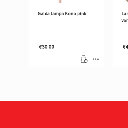
Galda lampa Kono pink
La
van
€
30.00
€
4