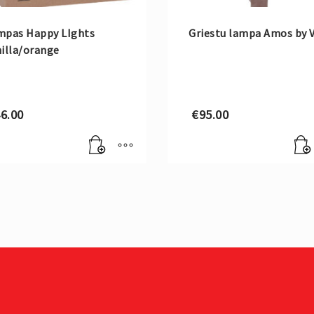
mpas Happy LIghts
Griestu lampa Amos by 
illa/orange
6.00
€
95.00