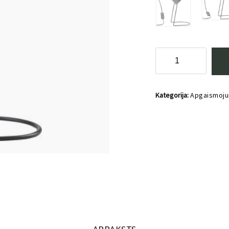
Galda
lampa
Rifflet
daudzums
Kategorija:
Apgaismoj