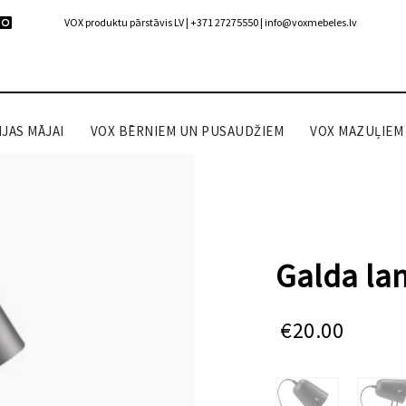
VOX produktu pārstāvis LV | +371 27275550 |
info@voxmebeles.lv
JAS MĀJAI
VOX BĒRNIEM UN PUSAUDŽIEM
VOX MAZUĻIEM
Galda lam
€
20.00