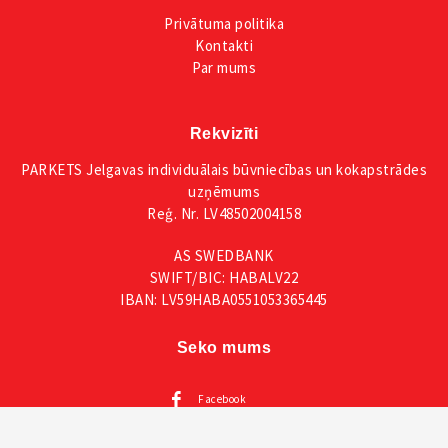
Privātuma
politika
Kontakti
Par mums
Rekvizīti
PARKETS Jelgavas individuālais būvniecības un kokapstrādes
uzņēmums
Reģ. Nr. LV48502004158
AS SWEDBANK
SWIFT/BIC: HABALV22
IBAN: LV59HABA0551053365445
Seko mums
Facebook
Instagram