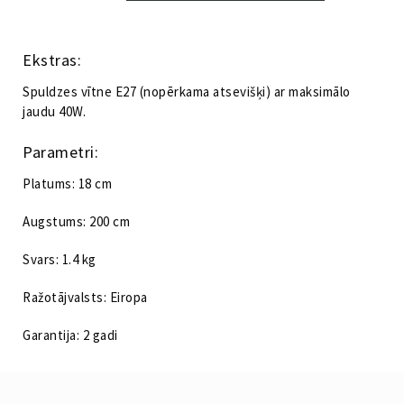
Ball,
zila
Kategorija:
Apgaismojums
daudzums
Ekstras:
Spuldzes vītne E27 (nopērkama atsevišķi) ar maksimālo
jaudu 40W.
Parametri:
Platums: 18 cm
Augstums: 200 cm
Svars: 1.4 kg
Ražotājvalsts: Eiropa
Garantija: 2 gadi