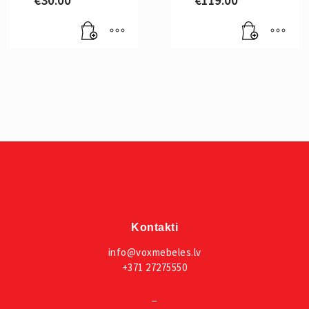
€
30.00
€
119.00
Kontakti
info@voxmebeles.lv
+371 27275550
_