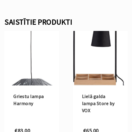
SAISTĪTIE PRODUKTI
Griestu lampa
Lielā galda
Harmony
lampa Store by
VOX
€
83.00
€
65.00