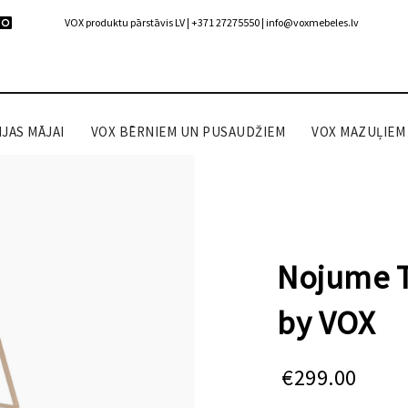
VOX produktu pārstāvis LV | +371 27275550 |
info@voxmebeles.lv
JAS MĀJAI
VOX BĒRNIEM UN PUSAUDŽIEM
VOX MAZUĻIEM
Nojume T
by VOX
€
299.00