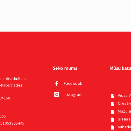
Seko mums
Mūsu kata
 individuālais
Facebook
kokapstrādes
Instagram
Visas 
004158
Creativ
Mazuļu
V22
Sienas
551053365445
Mīksti