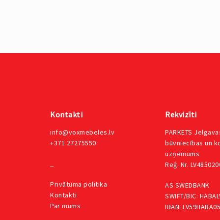
Kontakti
Rekvizīti
info@voxmebeles.lv
PARKETS Jelgavas
+371 27275550
būvniecības un 
uzņēmums
_
Reģ. Nr. LV48502
Privātuma
politika
AS SWEDBANK
Kontakti
SWIFT/BIC: HABAL
Par mums
IBAN: LV59HABA0