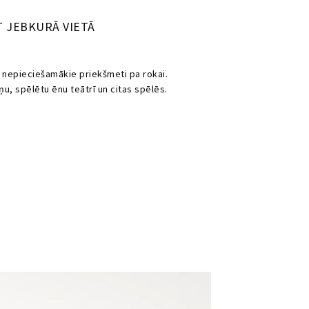
T JEBKURĀ VIETĀ
s nepieciešamākie priekšmeti pa rokai.
ņu, spēlētu ēnu teātrī un citas spēlēs.