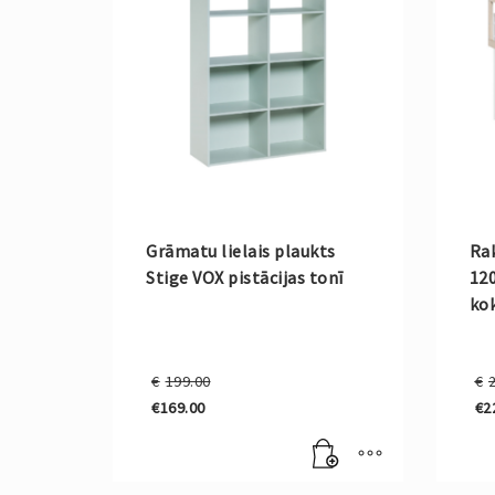
Grāmatu lielais plaukts
Ra
Stige VOX pistācijas tonī
12
ko
Original
€
199.00
€
price
€
169.00
€
2
was:
Current
Cu
€199.00.
price
pri
is:
is:
€169.00.
€2