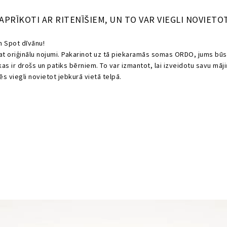
 APRĪKOTI AR RITENĪŠIEM, UN TO VAR VIEGLI NOVIETO
n Spot dīvānu!
tat oriģinālu nojumi. Pakarinot uz tā piekaramās somas ORDO, jums bū
s ir drošs un patiks bērniem. To var izmantot, lai izveidotu savu māji
ēs viegli novietot jebkurā vietā telpā.