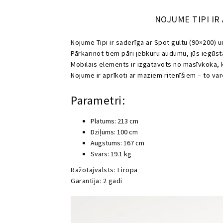
NOJUME TIPI IR
Nojume Tipi ir saderīga ar Spot gultu (90×200) u
Pārkarinot tiem pāri jebkuru audumu, jūs iegūs
Mobilais elements ir izgatavots no masīvkoka, ka
Nojume ir aprīkoti ar maziem ritenīšiem – to var
Parametri:
Platums: 213 cm
Dziļums: 100 cm
Augstums: 167 cm
Svars: 19.1 kg
Ražotājvalsts: Eiropa
Garantija: 2 gadi
Video
atskaņotājs