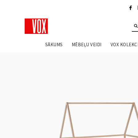
SĀKUMS
MĒBEĻU VEIDI
VOX KOLEKCI