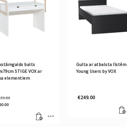
kstāmgalds balts
Gulta ar atbalsta līstēm
0x79cm STIGE VOX ar
Young Users by VOX
ka elementiem
Original
€
249.00
259.00
price
20.00
was:
rrent
€259.00.
ce
20.00.