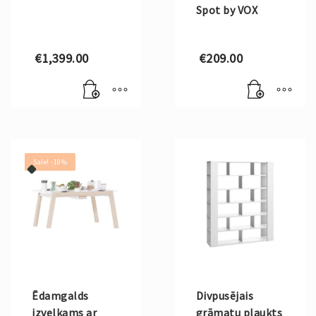
Spot by VOX
€
1,399.00
€
209.00
Sale! -10%
Ēdamgalds
Divpusējais
izvelkams ar
grāmatu plaukts