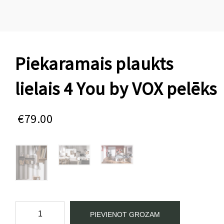
Piekaramais plaukts
lielais 4 You by VOX pelēks
€
79.00
Piekaramais
PIEVIENOT GROZAM
plaukts