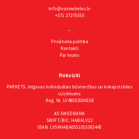
info@voxmebeles.lv
+371 27275550
_
Privātuma
politika
Kontakti
Par mums
Rekvizīti
PARKETS Jelgavas individuālais būvniecības un kokapstrādes
uzņēmums
Reģ. Nr. LV48502004158
AS SWEDBANK
SWIFT/BIC: HABALV22
IBAN: LV59HABA0551053365445