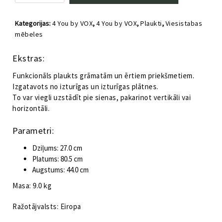
lielais
4
Kategorijas:
4 You by VOX
,
4 You by VOX
,
Plaukti
,
Viesistabas
You
mēbeles
by
VOX
Ekstras:
pelēks
daudzums
Funkcionāls plaukts grāmatām un ērtiem priekšmetiem.
Izgatavots no izturīgas un izturīgas plātnes.
To var viegli uzstādīt pie sienas, pakarinot vertikāli vai
horizontāli.
Parametri:
Dziļums: 27.0 cm
Platums: 80.5 cm
Augstums: 44.0 cm
Masa: 9.0 kg
Ražotājvalsts: Eiropa