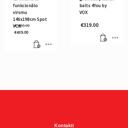
funkcionālo
balts 4You by
virsmu
VOX
146x198cm Spot
Original
€
319.00
€
488.00
VOX
price
€
439.00
was:
Current
€488.00.
price
is:
€439.00.
Kontakti