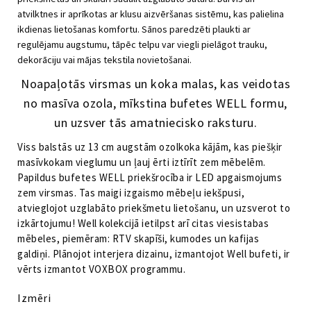
atvilktnes ir aprīkotas ar klusu aizvēršanas sistēmu, kas palielina
ikdienas lietošanas komfortu.
Sānos paredzēti plaukti ar
regulējamu augstumu, tāpēc telpu var viegli pielāgot trauku,
dekorāciju vai mājas tekstila novietošanai.
Noapaļotās virsmas un koka malas, kas veidotas
no masīva ozola, mīkstina bufetes WELL formu,
un uzsver tās amatniecisko raksturu.
Viss balstās uz 13 cm augstām ozolkoka kājām, kas piešķir
masīvkokam vieglumu un ļauj ērti iztīrīt zem mēbelēm.
Papildus bufetes WELL priekšrocība ir LED apgaismojums
zem virsmas. Tas maigi izgaismo mēbeļu iekšpusi,
atvieglojot uzglabāto priekšmetu lietošanu, un uzsverot to
izkārtojumu!
Well kolekcijā ietilpst arī citas viesistabas
mēbeles, piemēram: RTV skapīši, kumodes un kafijas
galdiņi.
Plānojot interjera dizainu, izmantojot Well bufeti, ir
vērts izmantot VOXBOX programmu.
Izmēri