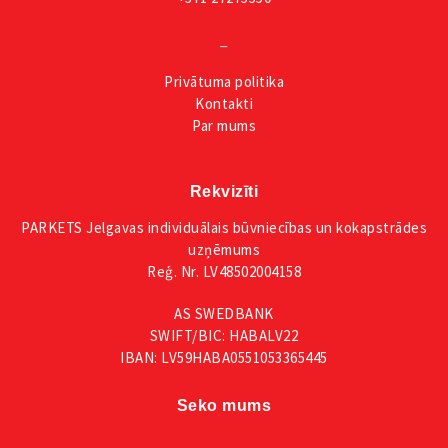
_
Privātuma
politika
Kontakti
Par mums
Rekvizīti
PARKETS Jelgavas individuālais būvniecības un kokapstrādes
uzņēmums
Reģ. Nr. LV48502004158
AS SWEDBANK
SWIFT/BIC: HABALV22
IBAN: LV59HABA0551053365445
Seko mums