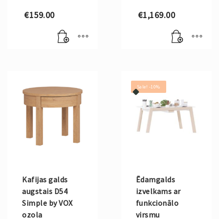
€
159.00
€
1,169.00
Sale! -10%
Kafijas galds
Ēdamgalds
augstais D54
izvelkams ar
Simple by VOX
funkcionālo
ozola
virsmu