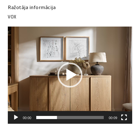
Ražotāja informācija
VOX
Video
atskaņotājs
00:00
00:09