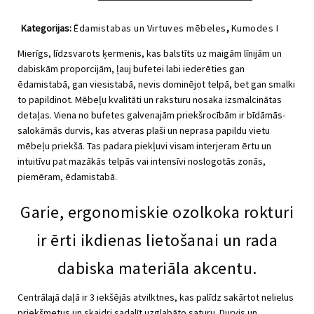
atvilktnēm
un
Kategorijas:
Ēdamistabas un Virtuves mēbeles
,
Kumodes I
apgaismojumu
Bufetes
,
Viesistabas mēbeles
,
WELL by VOX
Well
Mierīgs, līdzsvarots ķermenis, kas balstīts uz maigām līnijām un
daudzums
dabiskām proporcijām, ļauj bufetei labi iederēties gan
ēdamistabā, gan viesistabā, nevis dominējot telpā, bet gan smalki
to papildinot. Mēbeļu kvalitāti un raksturu nosaka izsmalcinātas
detaļas.
Viena no bufetes galvenajām priekšrocībām ir bīdāmās-
salokāmās durvis, kas atveras plaši un neprasa papildu vietu
mēbeļu priekšā. Tas padara piekļuvi visam interjeram ērtu un
intuitīvu pat mazākās telpās vai intensīvi noslogotās zonās,
piemēram, ēdamistabā.
Garie, ergonomiskie ozolkoka rokturi
ir ērti ikdienas lietošanai un rada
dabiska materiāla akcentu.
Centrālajā daļā ir 3 iekšējās atvilktnes, kas palīdz sakārtot nelielus
priekšmetus un skaidri sadalīt uzglabāto saturu.
Durvis un