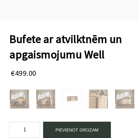
Bufete ar atvilktnēm un
apgaismojumu Well
€
499.00
Bufete
PIEVIENOT GROZAM
ar