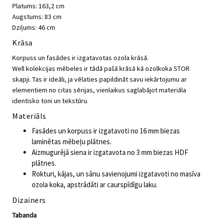
Platums: 163,2 cm
Augstums: 83 cm
Dziļums: 46 cm
Krāsa
Korpuss un fasādes ir izgatavotas ozola krāsā.
Well kolekcijas mēbeles ir tādā pašā krāsā kā ozolkoka STOR
skapji. Tas ir ideāli, ja vēlaties papildināt savu iekārtojumu ar
elementiem no citas sērijas, vienlaikus saglabājot materiāla
identisko toni un tekstūru.
Materiāls
Fasādes un korpuss ir izgatavoti no 16 mm biezas
laminētas mēbeļu plātnes.
Aizmugurējā siena ir izgatavota no 3 mm biezas HDF
plātnes.
Rokturi, kājas, un sānu savienojumi izgatavoti no masīva
ozola koka, apstrādāti ar caurspīdīgu laku.
Dizainers
Tabanda